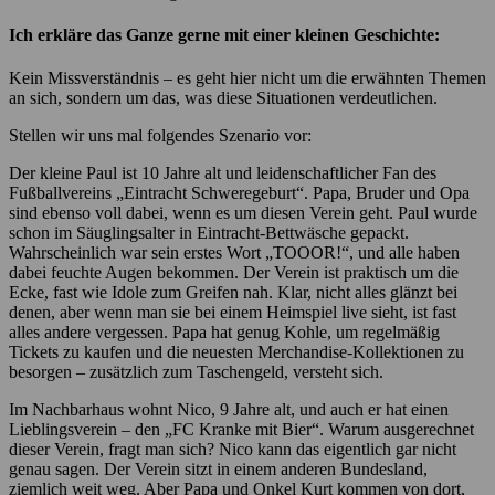
Ich erkläre das Ganze gerne mit einer kleinen Geschichte:
Kein Missverständnis – es geht hier nicht um die erwähnten Themen
an sich, sondern um das, was diese Situationen verdeutlichen.
Stellen wir uns mal folgendes Szenario vor:
Der kleine Paul ist 10 Jahre alt und leidenschaftlicher Fan des
Fußballvereins „Eintracht Schweregeburt“. Papa, Bruder und Opa
sind ebenso voll dabei, wenn es um diesen Verein geht. Paul wurde
schon im Säuglingsalter in Eintracht-Bettwäsche gepackt.
Wahrscheinlich war sein erstes Wort „TOOOR!“, und alle haben
dabei feuchte Augen bekommen. Der Verein ist praktisch um die
Ecke, fast wie Idole zum Greifen nah. Klar, nicht alles glänzt bei
denen, aber wenn man sie bei einem Heimspiel live sieht, ist fast
alles andere vergessen. Papa hat genug Kohle, um regelmäßig
Tickets zu kaufen und die neuesten Merchandise-Kollektionen zu
besorgen – zusätzlich zum Taschengeld, versteht sich.
Im Nachbarhaus wohnt Nico, 9 Jahre alt, und auch er hat einen
Lieblingsverein – den „FC Kranke mit Bier“. Warum ausgerechnet
dieser Verein, fragt man sich? Nico kann das eigentlich gar nicht
genau sagen. Der Verein sitzt in einem anderen Bundesland,
ziemlich weit weg. Aber Papa und Onkel Kurt kommen von dort,