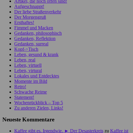
Artikel, die noch offen sind!
Aufgeschnappt!
Der liebe Straßenverkehr
Der Morgengruß
Ersthaftes!
Fimmel und Macken
Gedanken, philosophisch
Gedanken, Reflektion
Gedanken, surreal
Kopf->Tisch
Leben, gesund & krank
Leben, real
Leben, virtuell
Leben, virtural
Lokales und Entdecktes
Momente im Bild
Retro!
Schwache Reime
Statement!
Wochenrückblick – Top 5
Zu anderen Zielen, Links!
Neueste Kommentare
Kaffee gibt es. Irgendwie. ► Der Desasterkreis
zu
Kaffee ist