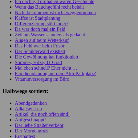
Ich dachte, Turnhallen wären Geschichte
Wenn das Bauchgefühl recht behält
Nicht bekommen ist nicht weggenommen
Kaffee ist Stadtplanung
Differenzierung stört, oder?
Da war doch mal ein Feld
Zeit am Wasser – anders als gedacht
Augen auf beim Wetterkauf
Das Feld war beim Frisör
Der Schilderwald existiert
Die Gewöhnung hat funktioniert
Sommer, Hitze, 11 Grad
Mal eben schnell? Eher nicht …
Familienplanung auf dem Aldi-Parkplatz?
Vitaminversorgung im Büro
Halbwegs sortiert:
Abendgedanken
Alltagswissen
Artikel, die noch offen sind!
Aufgeschnappt!
Der liebe Straßenverkehr
Der Morgengruß
Ersthaftes!