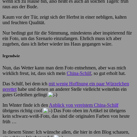
wenn ich zu Hause bin, also heißt es auch an solchen Tagen: früh
raus aus der Bude.
Kaum vor der Tür, zeigt sich der Herbst in einer nebligen, kalten
und feuchten Qualität.
Nur bedingt gut für die Stimmung, mindestens aber inspirierend für
ein Foto, um das Szenario einzufangen. Ehrlich muss ich aber
zugeben, dass ich lieber wieder ins Haus gegangen wäre.
Irgendwie
Nun, das Wetter kann man dem Foto entnehmen, aber was mich
wirklich freut, ist, dass sich mein
China-Schilf
, so gut erholt hat.
Das Schilf, bei dem ich
mit wenig Hoffnung ein paar Würzelchen
gerettet
habe und denen an anderer Stelle vielleicht weiterhin ein
gutes Gedeihen gelingt
Im Winter finde ich den
Anblick von vereistem China-Schilf
übrigens richtig cool
Das Foto oben im Artikel ist übrigens
kein schwarz-weiß-Foto, das sind die originalen Farben von heute
früh …
In diesem Sinne: Ich wünsche allen, die hier in den Blog schauen,