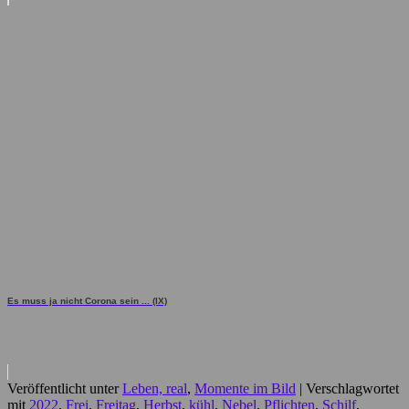
Es muss ja nicht Corona sein ... (IX)
Veröffentlicht unter
Leben, real
,
Momente im Bild
|
Verschlagwortet
mit
2022
,
Frei
,
Freitag
,
Herbst
,
kühl
,
Nebel
,
Pflichten
,
Schilf
,