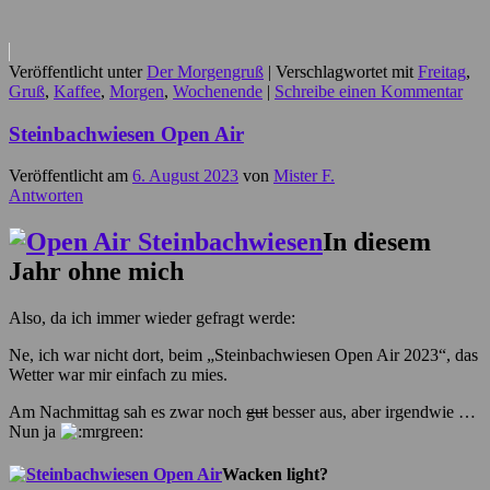
Veröffentlicht unter
Der Morgengruß
|
Verschlagwortet mit
Freitag
,
Gruß
,
Kaffee
,
Morgen
,
Wochenende
|
Schreibe einen Kommentar
Steinbachwiesen Open Air
Veröffentlicht am
6. August 2023
von
Mister F.
Antworten
In diesem
Jahr ohne mich
Also, da ich immer wieder gefragt werde:
Ne, ich war nicht dort, beim „Steinbachwiesen Open Air 2023“, das
Wetter war mir einfach zu mies.
Am Nachmittag sah es zwar noch
gut
besser aus, aber irgendwie …
Nun ja
Wacken light?