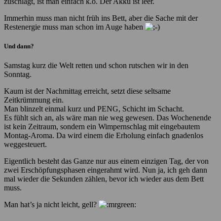
zuschlägt, ist man einfach k.o. Der Akku ist leer.
Immerhin muss man nicht früh ins Bett, aber die Sache mit der
Restenergie muss man schon im Auge haben
Und dann?
Samstag kurz die Welt retten und schon rutschen wir in den
Sonntag.
Kaum ist der Nachmittag erreicht, setzt diese seltsame
Zeitkrümmung ein.
Man blinzelt einmal kurz und PENG, Schicht im Schacht.
Es fühlt sich an, als wäre man nie weg gewesen. Das Wochenende
ist kein Zeitraum, sondern ein Wimpernschlag mit eingebautem
Montag-Aroma. Da wird einem die Erholung einfach gnadenlos
weggesteuert.
Eigentlich besteht das Ganze nur aus einem einzigen Tag, der von
zwei Erschöpfungsphasen eingerahmt wird. Nun ja, ich geh dann
mal wieder die Sekunden zählen, bevor ich wieder aus dem Bett
muss.
Man hat’s ja nicht leicht, gell?