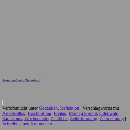
Augen auf beim Wetterkauf
Veröffentlicht unter
Gedanken, Reflektion
|
Verschlagwortet mit
Arbeitsalltag
,
Erschöpfung
,
Freitag
,
Montag kommt
,
Odenwald
,
Sarkasmus
,
Wochenende
,
Zeitdiebe
,
Zeitkrümmung
,
Zeitrechnung
|
Schreibe einen Kommentar