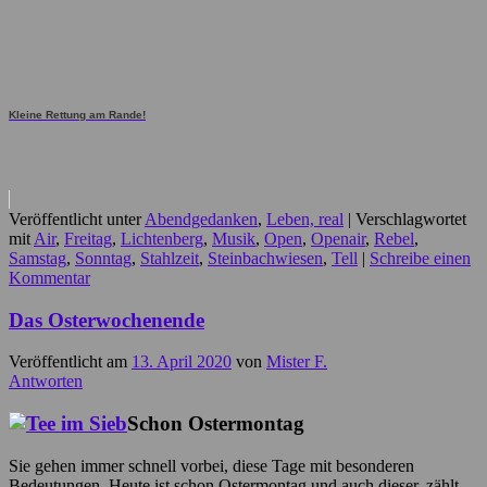
Kleine Rettung am Rande!
Veröffentlicht unter
Abendgedanken
,
Leben, real
|
Verschlagwortet
mit
Air
,
Freitag
,
Lichtenberg
,
Musik
,
Open
,
Openair
,
Rebel
,
Samstag
,
Sonntag
,
Stahlzeit
,
Steinbachwiesen
,
Tell
|
Schreibe einen
Kommentar
Das Osterwochenende
Veröffentlicht am
13. April 2020
von
Mister F.
Antworten
Schon Ostermontag
Sie gehen immer schnell vorbei, diese Tage mit besonderen
Bedeutungen. Heute ist schon Ostermontag und auch dieser, zählt