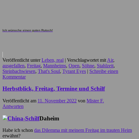
Ich wünsche einen guten Rutsch!
Veröffentlicht unter
Leben, real
|
Verschlagwortet mit
Air
,
ausgefallen
,
Freitag
,
Mannheims
,
Open
,
Söhne
,
Stahlzeit
,
Steinbachwiesen
,
That's Soul
,
Tyrant Eyes
|
Schreibe einen
Kommentar
Herbstblick, Freitag, Termine und Schilf
Veröffentlicht am
11. November 2022
von
Mister F.
Antworten
Daheim
Habe ich schon
das Dilemma mit meinem Freitag im trauten Heim
erwähnt?