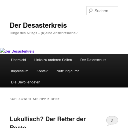
Zum
Zum
primären
sekundären
Such
Inhalt
Inhalt
springen
springen
Der Desasterkreis
Dinge des Alltags – (K)eine Ansichtssache?
Hauptmenü
Übersicht
Links zu anderen Seiten
Der Datenschutz
Impressum
Kontakt
Nutzung durch …
Die Unvollendeten
SCHLAGWORTARCHIV:
KIDENY
Lukullisch? Der Retter der
2
Reste…