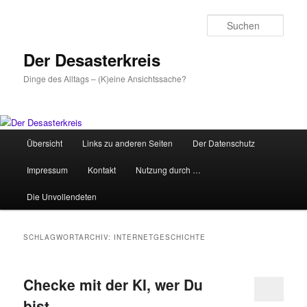
Zum
Zum
primären
sekundären
Such
Inhalt
Inhalt
springen
springen
Der Desasterkreis
Dinge des Alltags – (K)eine Ansichtssache?
Hauptmenü
Übersicht
Links zu anderen Seiten
Der Datenschutz
Impressum
Kontakt
Nutzung durch …
Die Unvollendeten
SCHLAGWORTARCHIV:
INTERNETGESCHICHTE
Checke mit der KI, wer Du
bist