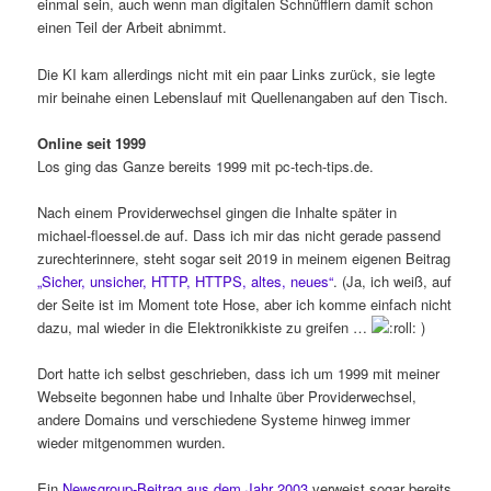
einmal sein, auch wenn man digitalen Schnüfflern damit schon
einen Teil der Arbeit abnimmt.
Die KI kam allerdings nicht mit ein paar Links zurück, sie legte
mir beinahe einen Lebenslauf mit Quellenangaben auf den Tisch.
Online seit 1999
Los ging das Ganze bereits 1999 mit pc-tech-tips.de.
Nach einem Providerwechsel gingen die Inhalte später in
michael-floessel.de auf. Dass ich mir das nicht gerade passend
zurechterinnere, steht sogar seit 2019 in meinem eigenen Beitrag
„Sicher, unsicher, HTTP, HTTPS, altes, neues“
. (Ja, ich weiß, auf
der Seite ist im Moment tote Hose, aber ich komme einfach nicht
dazu, mal wieder in die Elektronikkiste zu greifen …
)
Dort hatte ich selbst geschrieben, dass ich um 1999 mit meiner
Webseite begonnen habe und Inhalte über Providerwechsel,
andere Domains und verschiedene Systeme hinweg immer
wieder mitgenommen wurden.
Ein
Newsgroup-Beitrag aus dem Jahr 2003
verweist sogar bereits