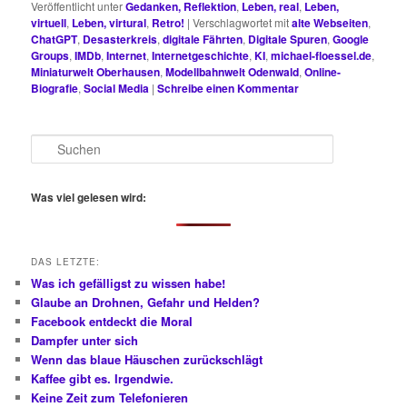
Veröffentlicht unter
Gedanken, Reflektion
,
Leben, real
,
Leben,
virtuell
,
Leben, virtural
,
Retro!
|
Verschlagwortet mit
alte Webseiten
,
ChatGPT
,
Desasterkreis
,
digitale Fährten
,
Digitale Spuren
,
Google
Groups
,
IMDb
,
Internet
,
Internetgeschichte
,
KI
,
michael-floessel.de
,
Miniaturwelt Oberhausen
,
Modellbahnwelt Odenwald
,
Online-
Biografie
,
Social Media
|
Schreibe einen Kommentar
S
u
c
h
Was viel gelesen wird:
e
n
DAS LETZTE:
Was ich gefälligst zu wissen habe!
Glaube an Drohnen, Gefahr und Helden?
Facebook entdeckt die Moral
Dampfer unter sich
Wenn das blaue Häuschen zurückschlägt
Kaffee gibt es. Irgendwie.
Keine Zeit zum Telefonieren