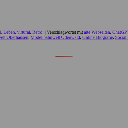
l
,
Leben, virtural
,
Retro!
|
Verschlagwortet mit
alte Webseiten
,
ChatGP
welt Oberhausen
,
Modellbahnwelt Odenwald
,
Online-Biografie
,
Social