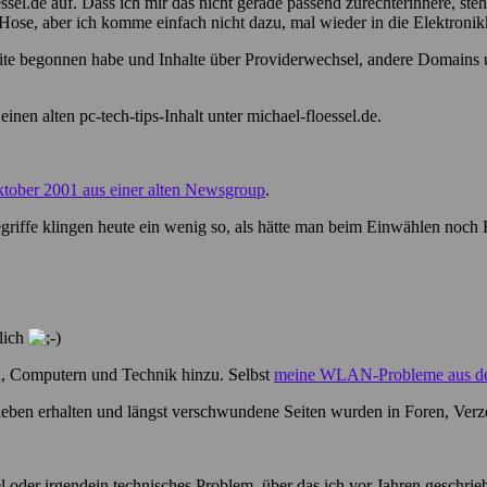
ssel.de auf. Dass ich mir das nicht gerade passend zurechterinnere, ste
te Hose, aber ich komme einfach nicht dazu, mal wieder in die Elektroni
bseite begonnen habe und Inhalte über Providerwechsel, andere Doma
einen alten pc-tech-tips-Inhalt unter michael-floessel.de.
ktober 2001 aus einer alten Newsgroup
.
griffe klingen heute ein wenig so, als hätte man beim Einwählen noch
tlich
, Computern und Technik hinzu. Selbst
meine WLAN-Probleme aus de
lieben erhalten und längst verschwundene Seiten wurden in Foren, Verze
kel oder irgendein technisches Problem, über das ich vor Jahren geschrie