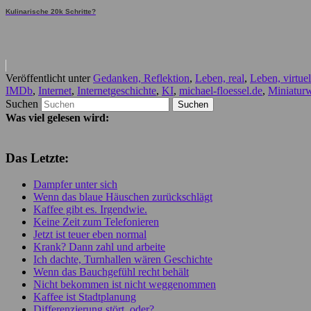
Kulinarische 20k Schritte?
Veröffentlicht unter
Gedanken, Reflektion
,
Leben, real
,
Leben, virtuel
IMDb
,
Internet
,
Internetgeschichte
,
KI
,
michael-floessel.de
,
Miniatur
Suchen
Was viel gelesen wird:
Das Letzte:
Dampfer unter sich
Wenn das blaue Häuschen zurückschlägt
Kaffee gibt es. Irgendwie.
Keine Zeit zum Telefonieren
Jetzt ist teuer eben normal
Krank? Dann zahl und arbeite
Ich dachte, Turnhallen wären Geschichte
Wenn das Bauchgefühl recht behält
Nicht bekommen ist nicht weggenommen
Kaffee ist Stadtplanung
Differenzierung stört, oder?