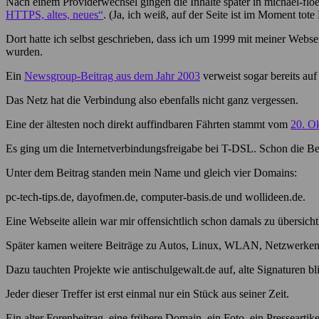
Nach einem Providerwechsel gingen die Inhalte später in michael-floe
HTTPS, altes, neues“
. (Ja, ich weiß, auf der Seite ist im Moment to
Dort hatte ich selbst geschrieben, dass ich um 1999 mit meiner We
wurden.
Ein
Newsgroup-Beitrag aus dem Jahr 2003
verweist sogar bereits auf 
Das Netz hat die Verbindung also ebenfalls nicht ganz vergessen.
Eine der ältesten noch direkt auffindbaren Fährten stammt vom
20. O
Es ging um die Internetverbindungsfreigabe bei T-DSL. Schon die Be
Unter dem Beitrag standen mein Name und gleich vier Domains:
pc-tech-tips.de, dayofmen.de, computer-basis.de und wollideen.de.
Eine Webseite allein war mir offensichtlich schon damals zu übersich
Später kamen weitere Beiträge zu Autos, Linux, WLAN, Netzwerken
Dazu tauchten Projekte wie antischulgewalt.de auf, alte Signaturen b
Jeder dieser Treffer ist erst einmal nur ein Stück aus seiner Zeit.
Ein alter Forenbeitrag, eine frühere Domain, ein Foto, ein Pressearti