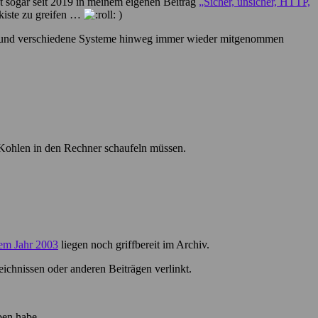
ht sogar seit 2019 in meinem eigenen Beitrag
„Sicher, unsicher, HTTP,
kkiste zu greifen …
)
ins und verschiedene Systeme hinweg immer wieder mitgenommen
 Kohlen in den Rechner schaufeln müssen.
m Jahr 2003
liegen noch griffbereit im Archiv.
ichnissen oder anderen Beiträgen verlinkt.
ben habe.