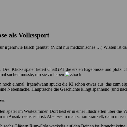
se als Volkssport
 nur irgendwie falsch genutzt. (Nicht nur medizinisches …) Wissen ist da
. Drei Klicks später liefert ChatGPT die ersten Ergebnisse und plötzli
t mal suchen musste, um sie zu haben
ach noch einmal. Irgendwann spuckt die KI schon etwas aus, das zum e
ei reine Nebensache, Hauptsache die Geschichte klingt spannend (und n
en.
ten später im Wartezimmer. Dort liest er in einer Illustrierten über die
davon im Ansatz realistisch ist. Aber wenn man schon kränkelt, dann mu
ach sechs Gläsern Rum-Cola wackelig auf den Beinen ist, braucht keine 