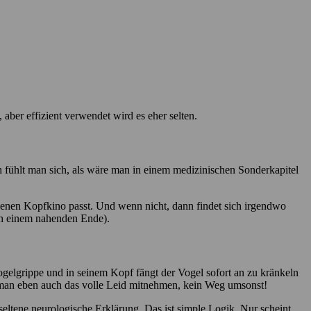
, aber effizient verwendet wird es eher selten.
ch fühlt man sich, als wäre man in einem medizinischen Sonderkapitel
igenen Kopfkino passt. Und wenn nicht, dann findet sich irgendwo
ach einem nahenden Ende).
 Vogelgrippe und in seinem Kopf fängt der Vogel sofort an zu kränkeln
ss man eben auch das volle Leid mitnehmen, kein Weg umsonst!
seltene neurologische Erklärung. Das ist simple Logik. Nur scheint