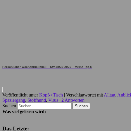
Persönlicher Wochenrückblick – KW 38/39 2020 – Meine Top-5
Veröffentlicht unter
Kopf->Tisch
|
Verschlagwortet mit
Alltag
,
Anblic
Spaziergang
,
Stoffhund
,
Virus
|
2
Antworten
Suchen
Was viel gelesen wird:
Das Letzte: