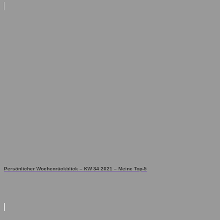
Persönlicher Wochenrückblick – KW 34 2021 – Meine Top-5