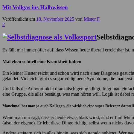
Mit Vollgas ins Halbwissen
Veröffentlicht am
18. November 2025
von
Mister F.
2
Selbstdiagno
Es fällt mir immer öfter auf, dass Wissen heute überall erreichbar ist,
Mal eben schnell eine Krankheit haben
Ein kleiner Huster reicht und schon wird nach einer Diagnose gesucht
gelandet. Vielleicht gibt es sogar völlig neue Symptome, die man ers
Und falls die Antwort nicht dramatisch genug klingt, fragt man einf
eine Gruppe, die alles bestätigt, was man hören will. Logik ist dab
Manchmal hat man ja auch Kollegen, die wirklich eine super Referenz darstell
Wenn man nur sagt, dass er heute etwas blass wirkt, sitzt er fünf Minu
(also, der eigene). Er lebt diese Dinge richtig, selbst wenn nichts 
Andere steigern sich in alles hinein, was sich gerade anbietet. Wer n