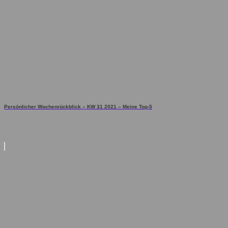
Persönlicher Wochenrückblick – KW 31 2021 – Meine Top-5