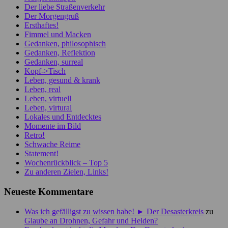
Der liebe Straßenverkehr
Der Morgengruß
Ersthaftes!
Fimmel und Macken
Gedanken, philosophisch
Gedanken, Reflektion
Gedanken, surreal
Kopf->Tisch
Leben, gesund & krank
Leben, real
Leben, virtuell
Leben, virtural
Lokales und Entdecktes
Momente im Bild
Retro!
Schwache Reime
Statement!
Wochenrückblick – Top 5
Zu anderen Zielen, Links!
Neueste Kommentare
Was ich gefälligst zu wissen habe! ► Der Desasterkreis
zu
Glaube an Drohnen, Gefahr und Helden?