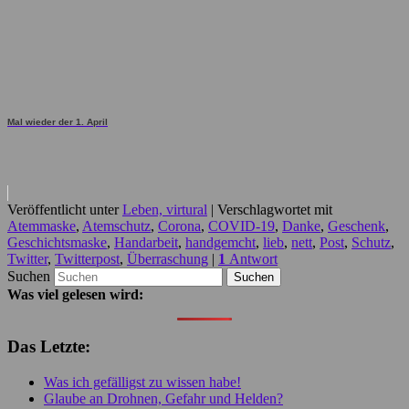
Mal wieder der 1. April
Veröffentlicht unter
Leben, virtural
|
Verschlagwortet mit
Atemmaske
,
Atemschutz
,
Corona
,
COVID-19
,
Danke
,
Geschenk
,
Geschichtsmaske
,
Handarbeit
,
handgemcht
,
lieb
,
nett
,
Post
,
Schutz
,
Twitter
,
Twitterpost
,
Überraschung
|
1
Antwort
Suchen
Was viel gelesen wird:
Das Letzte:
Was ich gefälligst zu wissen habe!
Glaube an Drohnen, Gefahr und Helden?