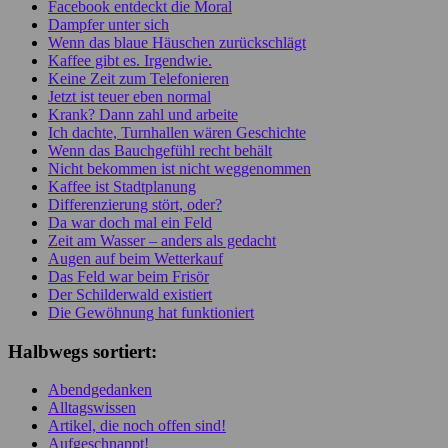
Facebook entdeckt die Moral
Dampfer unter sich
Wenn das blaue Häuschen zurückschlägt
Kaffee gibt es. Irgendwie.
Keine Zeit zum Telefonieren
Jetzt ist teuer eben normal
Krank? Dann zahl und arbeite
Ich dachte, Turnhallen wären Geschichte
Wenn das Bauchgefühl recht behält
Nicht bekommen ist nicht weggenommen
Kaffee ist Stadtplanung
Differenzierung stört, oder?
Da war doch mal ein Feld
Zeit am Wasser – anders als gedacht
Augen auf beim Wetterkauf
Das Feld war beim Frisör
Der Schilderwald existiert
Die Gewöhnung hat funktioniert
Halbwegs sortiert:
Abendgedanken
Alltagswissen
Artikel, die noch offen sind!
Aufgeschnappt!