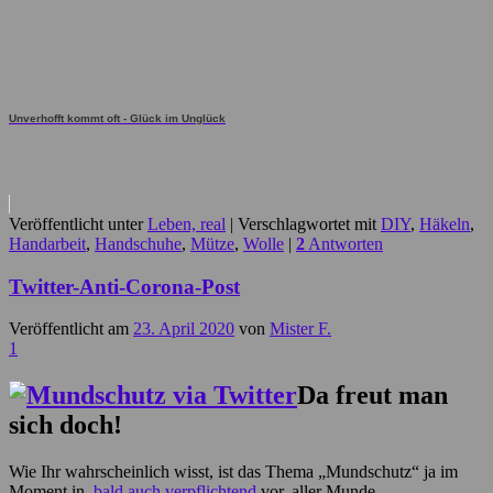
Unverhofft kommt oft - Glück im Unglück
Veröffentlicht unter
Leben, real
|
Verschlagwortet mit
DIY
,
Häkeln
,
Handarbeit
,
Handschuhe
,
Mütze
,
Wolle
|
2
Antworten
Twitter-Anti-Corona-Post
Veröffentlicht am
23. April 2020
von
Mister F.
1
Da freut man
sich doch!
Wie Ihr wahrscheinlich wisst, ist das Thema „Mundschutz“ ja im
Moment in,
bald auch verpflichtend
vor, aller Munde.