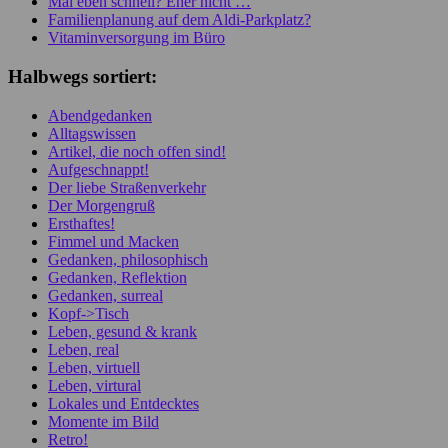
Mal eben schnell? Eher nicht …
Familienplanung auf dem Aldi-Parkplatz?
Vitaminversorgung im Büro
Halbwegs sortiert:
Abendgedanken
Alltagswissen
Artikel, die noch offen sind!
Aufgeschnappt!
Der liebe Straßenverkehr
Der Morgengruß
Ersthaftes!
Fimmel und Macken
Gedanken, philosophisch
Gedanken, Reflektion
Gedanken, surreal
Kopf->Tisch
Leben, gesund & krank
Leben, real
Leben, virtuell
Leben, virtural
Lokales und Entdecktes
Momente im Bild
Retro!