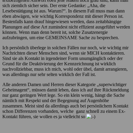
textbezogenen Antwort eben jene Haken noch grau sind, kann man
sich ziemlich sicher sein. Der erste Gedanke: „Aha, die
Lesebestätigung ist aus. Warum?“. In diesem Fall muss man dann
eben abwägen, wie wichtig Korrespondenz mit dieser Person ist.
Bestenfalls kann drauf hingewiesen werden, dass zeitabhängige
Planungen auf diese Art zumindest nicht effizient ausgeführt werden
können. Wenn man denn bereit ist, solche Zusatzenergie
aufzubringen, um eine GEMEINSAME Sache zu besprechen.
Ich persönlich überlege in solchen Fällen nur noch, wie wichtig mir
Nachrichten dieser Menschen sind, wenn sie MICH kontaktieren.
Sind sie als Kontakt in irgendeiner Form unumgänglich oder der
Grund für die Deaktivierung der Kennzeichnung ist wirklich
nachvollziehbar, muss ich mich, wohl oder übel, damit arrangieren,
was allerdings nur sehr selten wirklich der Fall ist.
Alle anderen Damen und Herren dieser Kategorie „superwichtiger
Geheimagent“, müssen damit leben, dass ich auf ihre Rückmeldung
nur ganz geringen Wert lege. So ein klein wenig, hängt die Sache
nämlich mit Respekt und der Begegnung auf Augenhöhe
zusammen. Meist sind da allerdings auch bei persönlichem Kontakt
schon Differenzen vorhanden, welche ganz schnell zu einem Ex-
Kontakt führen, sie wollen es ja vielleicht so