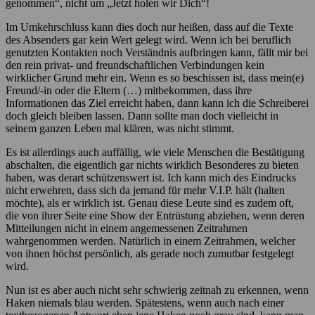
genommen“, nicht um „Jetzt holen wir Dich“!
Im Umkehrschluss kann dies doch nur heißen, dass auf die Texte
des Absenders gar kein Wert gelegt wird. Wenn ich bei beruflich
genutzten Kontakten noch Verständnis aufbringen kann, fällt mir bei
den rein privat- und freundschaftlichen Verbindungen kein
wirklicher Grund mehr ein. Wenn es so beschissen ist, dass mein(e)
Freund/-in oder die Eltern (…) mitbekommen, dass ihre
Informationen das Ziel erreicht haben, dann kann ich die Schreiberei
doch gleich bleiben lassen. Dann sollte man doch vielleicht in
seinem ganzen Leben mal klären, was nicht stimmt.
Es ist allerdings auch auffällig, wie viele Menschen die Bestätigung
abschalten, die eigentlich gar nichts wirklich Besonderes zu bieten
haben, was derart schützenswert ist. Ich kann mich des Eindrucks
nicht erwehren, dass sich da jemand für mehr V.I.P. hält (halten
möchte), als er wirklich ist. Genau diese Leute sind es zudem oft,
die von ihrer Seite eine Show der Entrüstung abziehen, wenn deren
Mitteilungen nicht in einem angemessenen Zeitrahmen
wahrgenommen werden. Natürlich in einem Zeitrahmen, welcher
von ihnen höchst persönlich, als gerade noch zumutbar festgelegt
wird.
Nun ist es aber auch nicht sehr schwierig zeitnah zu erkennen, wenn
Haken niemals blau werden. Spätestens, wenn auch nach einer