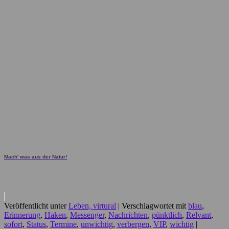
Mach' was aus der Natur!
Veröffentlicht unter
Leben, virtural
|
Verschlagwortet mit
blau
,
Erinnerung
,
Haken
,
Messenger
,
Nachrichten
,
pünktlich
,
Relvant
,
sofort
,
Status
,
Termine
,
unwichtig
,
verbergen
,
VIP
,
wichtig
|