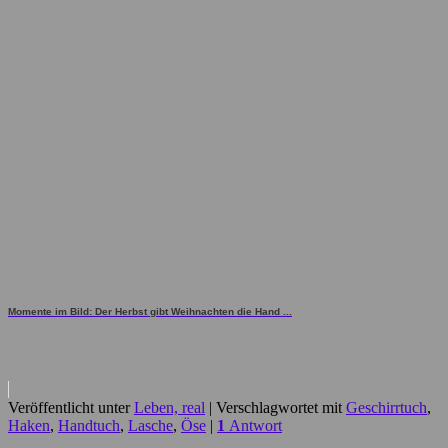
Momente im Bild: Der Herbst gibt Weihnachten die Hand ...
Veröffentlicht unter
Leben, real
|
Verschlagwortet mit
Geschirrtuch
,
Haken
,
Handtuch
,
Lasche
,
Öse
|
1
Antwort