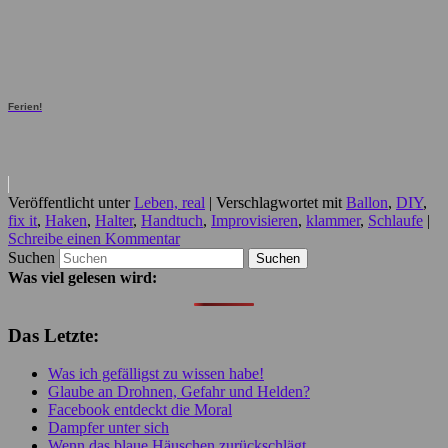
Ferien!
Veröffentlicht unter
Leben, real
|
Verschlagwortet mit
Ballon
,
DIY
,
fix it
,
Haken
,
Halter
,
Handtuch
,
Improvisieren
,
klammer
,
Schlaufe
|
Schreibe einen Kommentar
Suchen
Was viel gelesen wird:
Das Letzte:
Was ich gefälligst zu wissen habe!
Glaube an Drohnen, Gefahr und Helden?
Facebook entdeckt die Moral
Dampfer unter sich
Wenn das blaue Häuschen zurückschlägt