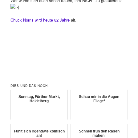
Wer würde sich auch schon trauen, ihm NICHT zu gratulieren?
Chuck Norris wird heute 82 Jahre
alt.
DIES UND DAS NOCH:
Sonntag, Fürther Markt,
Schau mir in die Augen
Heidelberg
Fliege!
Fühlt sich irgendwie komisch
Schnell früh den Rasen
an!
mähen!