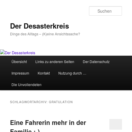
Zum
Zum
primären
sekundären
Such
Inhalt
Inhalt
springen
springen
Der Desasterkreis
Dinge des Alltags – (K)eine Ansichtssache?
Hauptmenü
Übersicht
Links zu anderen Seiten
Der Datenschutz
Impressum
Kontakt
Nutzung durch …
Die Unvollendeten
SCHLAGWORTARCHIV:
GRATULATION
Eine Fahrerin mehr in der
Familie ;-)