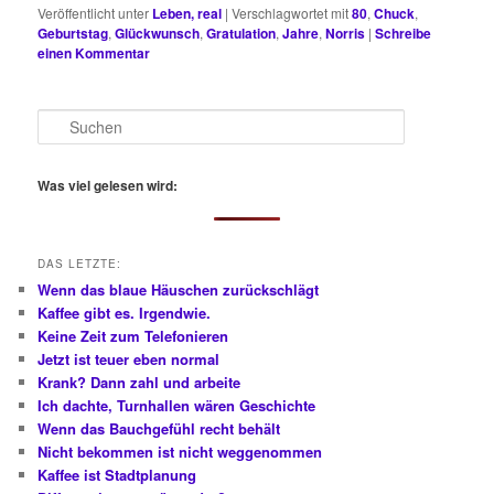
Veröffentlicht unter
Leben, real
|
Verschlagwortet mit
80
,
Chuck
,
Geburtstag
,
Glückwunsch
,
Gratulation
,
Jahre
,
Norris
|
Schreibe
einen Kommentar
S
u
c
h
Was viel gelesen wird:
e
n
DAS LETZTE:
Wenn das blaue Häuschen zurückschlägt
Kaffee gibt es. Irgendwie.
Keine Zeit zum Telefonieren
Jetzt ist teuer eben normal
Krank? Dann zahl und arbeite
Ich dachte, Turnhallen wären Geschichte
Wenn das Bauchgefühl recht behält
Nicht bekommen ist nicht weggenommen
Kaffee ist Stadtplanung