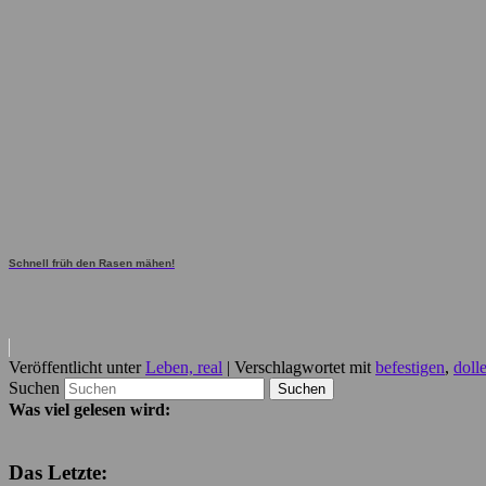
Schnell früh den Rasen mähen!
Veröffentlicht unter
Leben, real
|
Verschlagwortet mit
befestigen
,
doll
Suchen
Was viel gelesen wird:
Das Letzte: