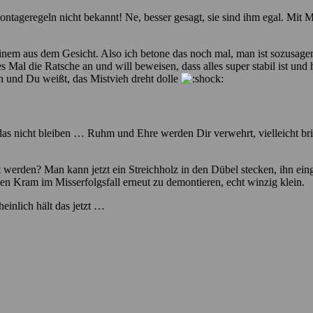
ontageregeln nicht bekannt! Ne, besser gesagt, sie sind ihm egal. Mit 
einem aus dem Gesicht. Also ich betone das noch mal, man ist sozusagen
 Mal die Ratsche an und will beweisen, dass alles super stabil ist und 
h und Du weißt, das Mistvieh dreht dolle
as nicht bleiben … Ruhm und Ehre werden Dir verwehrt, vielleicht brich
 werden? Man kann jetzt ein Streichholz in den Dübel stecken, ihn ein
, den Kram im Misserfolgsfall erneut zu demontieren, echt winzig klein.
einlich hält das jetzt …