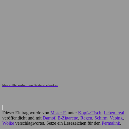
Man sollte vorher den Bestand checken
Dieser Eintrag wurde von
Mister F.
unter
Kopf->Tisch
,
Leben, real
veröffentlicht und mit
Dampf
,
E-Zigarette
,
Regen
,
Schirm
,
Vaping
,
Wolke
verschlagwortet. Setze ein Lesezeichen für den
Permalink
.