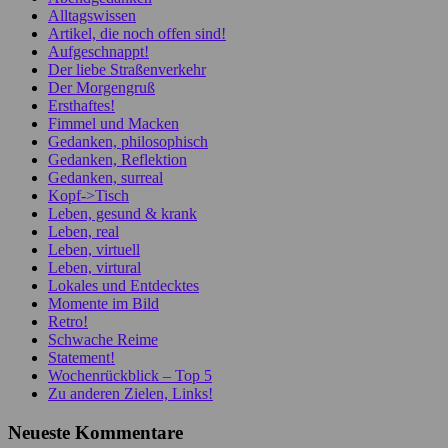
Alltagswissen
Artikel, die noch offen sind!
Aufgeschnappt!
Der liebe Straßenverkehr
Der Morgengruß
Ersthaftes!
Fimmel und Macken
Gedanken, philosophisch
Gedanken, Reflektion
Gedanken, surreal
Kopf->Tisch
Leben, gesund & krank
Leben, real
Leben, virtuell
Leben, virtural
Lokales und Entdecktes
Momente im Bild
Retro!
Schwache Reime
Statement!
Wochenrückblick – Top 5
Zu anderen Zielen, Links!
Neueste Kommentare