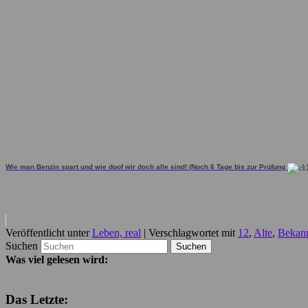
Wie man Benzin spart und wie doof wir doch alle sind! (Noch 6 Tage bis zur Prüfung
Veröffentlicht unter
Leben, real
|
Verschlagwortet mit
12
,
Alte
,
Bekan
Suchen
Was viel gelesen wird:
Das Letzte: