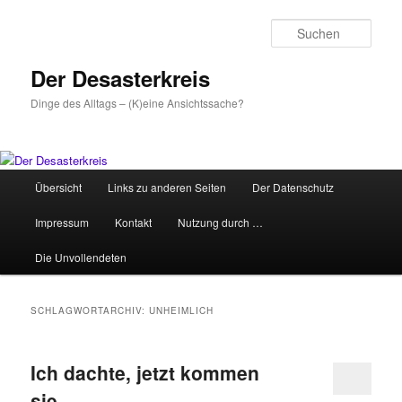
Zum
Zum
primären
sekundären
Such
Inhalt
Inhalt
springen
springen
Der Desasterkreis
Dinge des Alltags – (K)eine Ansichtssache?
Hauptmenü
Übersicht
Links zu anderen Seiten
Der Datenschutz
Impressum
Kontakt
Nutzung durch …
Die Unvollendeten
SCHLAGWORTARCHIV:
UNHEIMLICH
Ich dachte, jetzt kommen
sie…