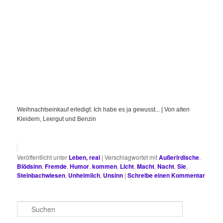
Weihnachtseinkauf erledigt: Ich habe es ja gewusst... | Von alten
Kleidern, Leergut und Benzin
Veröffentlicht unter
Leben, real
|
Verschlagwortet mit
Außerirdische
,
Blödsinn
,
Fremde
,
Humor
,
kommen
,
Licht
,
Macht
,
Nacht
,
Sie
,
Steinbachwiesen
,
Unheimlich
,
Unsinn
|
Schreibe einen Kommentar
S
u