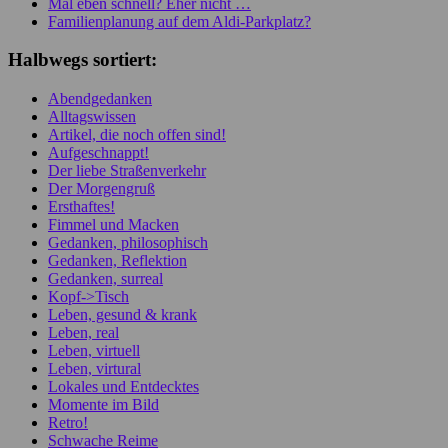
Mal eben schnell? Eher nicht …
Familienplanung auf dem Aldi-Parkplatz?
Halbwegs sortiert:
Abendgedanken
Alltagswissen
Artikel, die noch offen sind!
Aufgeschnappt!
Der liebe Straßenverkehr
Der Morgengruß
Ersthaftes!
Fimmel und Macken
Gedanken, philosophisch
Gedanken, Reflektion
Gedanken, surreal
Kopf->Tisch
Leben, gesund & krank
Leben, real
Leben, virtuell
Leben, virtural
Lokales und Entdecktes
Momente im Bild
Retro!
Schwache Reime