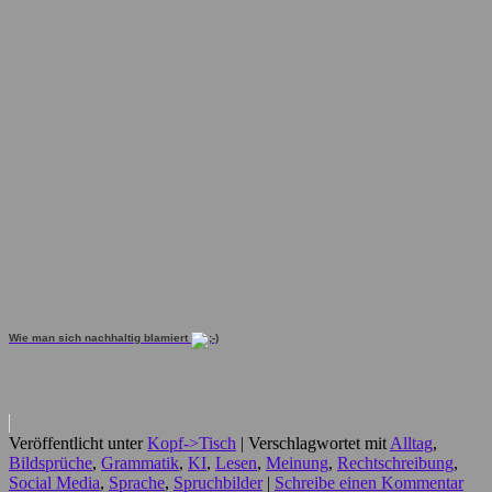
Wie man sich nachhaltig blamiert
Veröffentlicht unter
Kopf->Tisch
|
Verschlagwortet mit
Alltag
,
Bildsprüche
,
Grammatik
,
KI
,
Lesen
,
Meinung
,
Rechtschreibung
,
Social Media
,
Sprache
,
Spruchbilder
|
Schreibe einen Kommentar