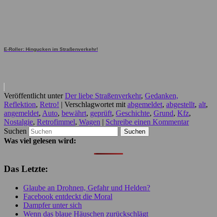
E-Roller: Hingucken im Straßenverkehr!
Veröffentlicht unter
Der liebe Straßenverkehr
,
Gedanken,
Reflektion
,
Retro!
|
Verschlagwortet mit
abgemeldet
,
abgestellt
,
alt
,
angemeldet
,
Auto
,
bewährt
,
geprüft
,
Geschichte
,
Grund
,
Kfz
,
Nostalgie
,
Retrofimmel
,
Wagen
|
Schreibe einen Kommentar
Suchen
Was viel gelesen wird:
Das Letzte:
Glaube an Drohnen, Gefahr und Helden?
Facebook entdeckt die Moral
Dampfer unter sich
Wenn das blaue Häuschen zurückschlägt