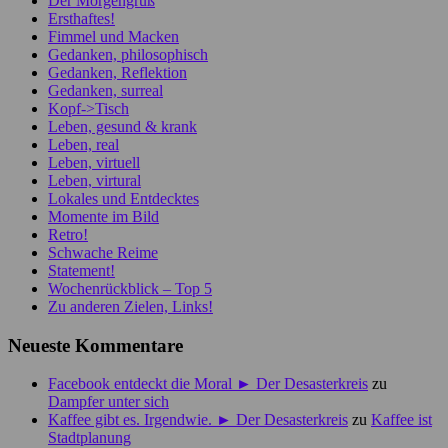
Der Morgengruß
Ersthaftes!
Fimmel und Macken
Gedanken, philosophisch
Gedanken, Reflektion
Gedanken, surreal
Kopf->Tisch
Leben, gesund & krank
Leben, real
Leben, virtuell
Leben, virtural
Lokales und Entdecktes
Momente im Bild
Retro!
Schwache Reime
Statement!
Wochenrückblick – Top 5
Zu anderen Zielen, Links!
Neueste Kommentare
Facebook entdeckt die Moral ► Der Desasterkreis
zu
Dampfer unter sich
Kaffee gibt es. Irgendwie. ► Der Desasterkreis
zu
Kaffee ist
Stadtplanung