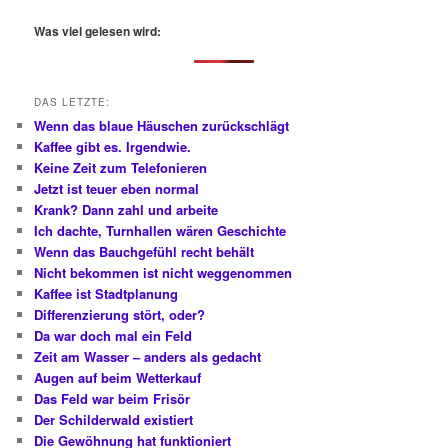
c
h
Was viel gelesen wird:
e
n
DAS LETZTE:
Wenn das blaue Häuschen zurückschlägt
Kaffee gibt es. Irgendwie.
Keine Zeit zum Telefonieren
Jetzt ist teuer eben normal
Krank? Dann zahl und arbeite
Ich dachte, Turnhallen wären Geschichte
Wenn das Bauchgefühl recht behält
Nicht bekommen ist nicht weggenommen
Kaffee ist Stadtplanung
Differenzierung stört, oder?
Da war doch mal ein Feld
Zeit am Wasser – anders als gedacht
Augen auf beim Wetterkauf
Das Feld war beim Frisör
Der Schilderwald existiert
Die Gewöhnung hat funktioniert