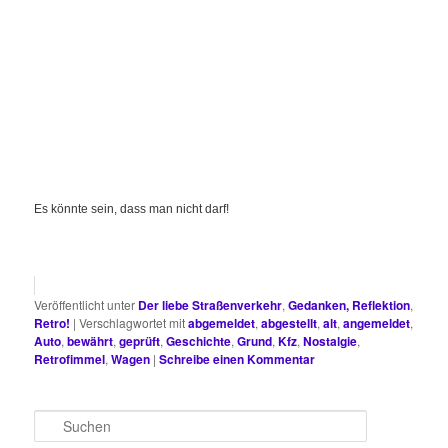
Es könnte sein, dass man nicht darf!
Veröffentlicht unter
Der liebe Straßenverkehr
,
Gedanken, Reflektion
,
Retro!
|
Verschlagwortet mit
abgemeldet
,
abgestellt
,
alt
,
angemeldet
,
Auto
,
bewährt
,
geprüft
,
Geschichte
,
Grund
,
Kfz
,
Nostalgie
,
Retrofimmel
,
Wagen
|
Schreibe einen Kommentar
S
u