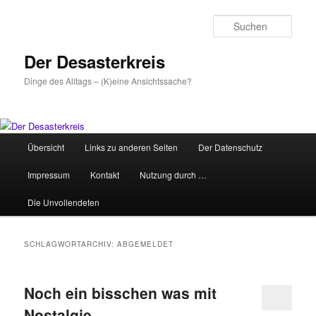
Zum
Zum
primären
sekundären
Such
Inhalt
Inhalt
springen
springen
Der Desasterkreis
Dinge des Alltags – (K)eine Ansichtssache?
Hauptmenü
Übersicht
Links zu anderen Seiten
Der Datenschutz
Impressum
Kontakt
Nutzung durch …
Die Unvollendeten
SCHLAGWORTARCHIV:
ABGEMELDET
Noch ein bisschen was mit
Nostalgie