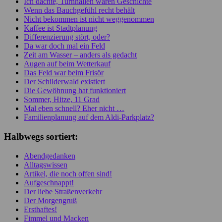
Ich dachte, Turnhallen wären Geschichte
Wenn das Bauchgefühl recht behält
Nicht bekommen ist nicht weggenommen
Kaffee ist Stadtplanung
Differenzierung stört, oder?
Da war doch mal ein Feld
Zeit am Wasser – anders als gedacht
Augen auf beim Wetterkauf
Das Feld war beim Frisör
Der Schilderwald existiert
Die Gewöhnung hat funktioniert
Sommer, Hitze, 11 Grad
Mal eben schnell? Eher nicht …
Familienplanung auf dem Aldi-Parkplatz?
Halbwegs sortiert:
Abendgedanken
Alltagswissen
Artikel, die noch offen sind!
Aufgeschnappt!
Der liebe Straßenverkehr
Der Morgengruß
Ersthaftes!
Fimmel und Macken