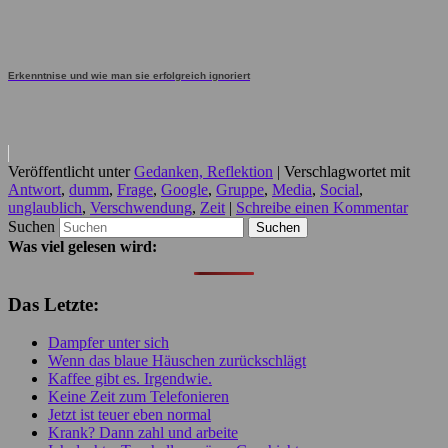
Erkenntnise und wie man sie erfolgreich ignoriert
Veröffentlicht unter
Gedanken, Reflektion
|
Verschlagwortet mit
Antwort
,
dumm
,
Frage
,
Google
,
Gruppe
,
Media
,
Social
,
unglaublich
,
Verschwendung
,
Zeit
|
Schreibe einen Kommentar
Suchen
Was viel gelesen wird:
Das Letzte:
Dampfer unter sich
Wenn das blaue Häuschen zurückschlägt
Kaffee gibt es. Irgendwie.
Keine Zeit zum Telefonieren
Jetzt ist teuer eben normal
Krank? Dann zahl und arbeite