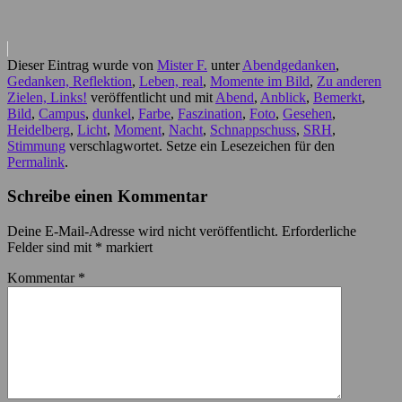
Dieser Eintrag wurde von
Mister F.
unter
Abendgedanken
,
Gedanken, Reflektion
,
Leben, real
,
Momente im Bild
,
Zu anderen
Zielen, Links!
veröffentlicht und mit
Abend
,
Anblick
,
Bemerkt
,
Bild
,
Campus
,
dunkel
,
Farbe
,
Faszination
,
Foto
,
Gesehen
,
Heidelberg
,
Licht
,
Moment
,
Nacht
,
Schnappschuss
,
SRH
,
Stimmung
verschlagwortet. Setze ein Lesezeichen für den
Permalink
.
Schreibe einen Kommentar
Deine E-Mail-Adresse wird nicht veröffentlicht.
Erforderliche
Felder sind mit
*
markiert
Kommentar
*