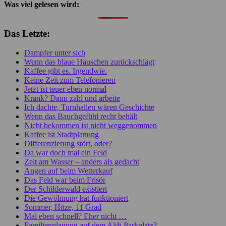
Was viel gelesen wird:
Das Letzte:
Dampfer unter sich
Wenn das blaue Häuschen zurückschlägt
Kaffee gibt es. Irgendwie.
Keine Zeit zum Telefonieren
Jetzt ist teuer eben normal
Krank? Dann zahl und arbeite
Ich dachte, Turnhallen wären Geschichte
Wenn das Bauchgefühl recht behält
Nicht bekommen ist nicht weggenommen
Kaffee ist Stadtplanung
Differenzierung stört, oder?
Da war doch mal ein Feld
Zeit am Wasser – anders als gedacht
Augen auf beim Wetterkauf
Das Feld war beim Frisör
Der Schilderwald existiert
Die Gewöhnung hat funktioniert
Sommer, Hitze, 11 Grad
Mal eben schnell? Eher nicht …
Familienplanung auf dem Aldi-Parkplatz?