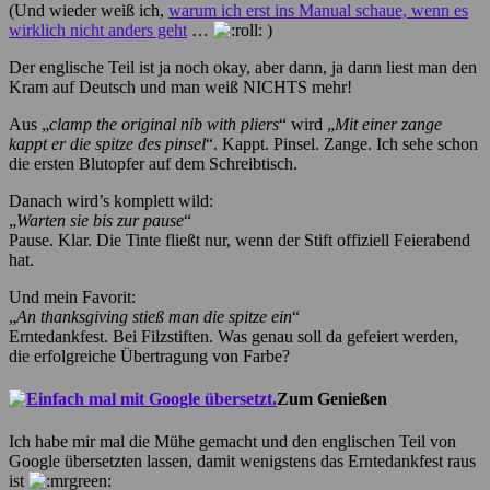
(Und wieder weiß ich,
warum ich erst ins Manual schaue, wenn es
wirklich nicht anders geht
…
)
Der englische Teil ist ja noch okay, aber dann, ja dann liest man den
Kram auf Deutsch und man weiß NICHTS mehr!
Aus „
clamp the original nib with pliers
“ wird „
Mit einer zange
kappt er die spitze des pinsel
“. Kappt. Pinsel. Zange. Ich sehe schon
die ersten Blutopfer auf dem Schreibtisch.
Danach wird’s komplett wild:
„
Warten sie bis zur pause
“
Pause. Klar. Die Tinte fließt nur, wenn der Stift offiziell Feierabend
hat.
Und mein Favorit:
„
An thanksgiving stieß man die spitze ein
“
Erntedankfest. Bei Filzstiften. Was genau soll da gefeiert werden,
die erfolgreiche Übertragung von Farbe?
Zum Genießen
Ich habe mir mal die Mühe gemacht und den englischen Teil von
Google übersetzten lassen, damit wenigstens das Erntedankfest raus
ist