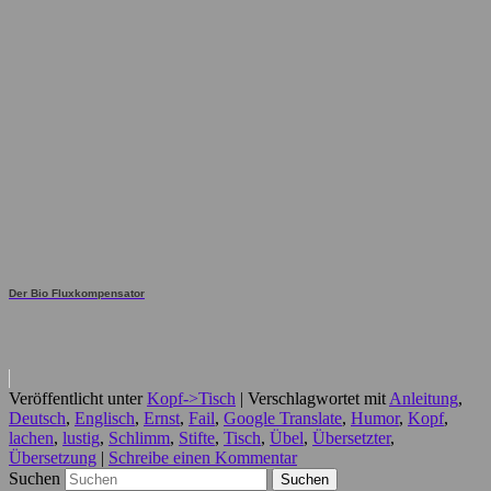
Der Bio Fluxkompensator
Veröffentlicht unter
Kopf->Tisch
|
Verschlagwortet mit
Anleitung
,
Deutsch
,
Englisch
,
Ernst
,
Fail
,
Google Translate
,
Humor
,
Kopf
,
lachen
,
lustig
,
Schlimm
,
Stifte
,
Tisch
,
Übel
,
Übersetzter
,
Übersetzung
|
Schreibe einen Kommentar
Suchen