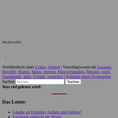
Ach wie schön
Veröffentlicht unter
Leben, virtural
|
Verschlagwortet mit
Aussage
,
Begriffe
,
Humor
,
Mann
,
meinen
,
Missverständnis
,
Moralei
,
nicht
,
Standpunkt
,
steht
,
Unsinn
,
verstehen
|
Schreibe einen Kommentar
Suchen
Was viel gelesen wird:
Das Letzte:
Glaube an Drohnen, Gefahr und Helden?
Facebook entdeckt die Moral