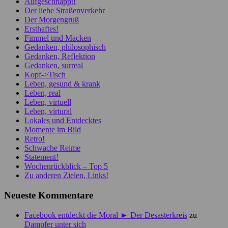
Aufgeschnappt!
Der liebe Straßenverkehr
Der Morgengruß
Ersthaftes!
Fimmel und Macken
Gedanken, philosophisch
Gedanken, Reflektion
Gedanken, surreal
Kopf->Tisch
Leben, gesund & krank
Leben, real
Leben, virtuell
Leben, virtural
Lokales und Entdecktes
Momente im Bild
Retro!
Schwache Reime
Statement!
Wochenrückblick – Top 5
Zu anderen Zielen, Links!
Neueste Kommentare
Facebook entdeckt die Moral ► Der Desasterkreis
zu
Dampfer unter sich