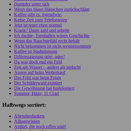
Dampfer unter sich
Wenn das blaue Häuschen zurückschlägt
Kaffee gibt es. Irgendwie.
Keine Zeit zum Telefonieren
Jetzt ist teuer eben normal
Krank? Dann zahl und arbeite
Ich dachte, Turnhallen wären Geschichte
Wenn das Bauchgefühl recht behält
Nicht bekommen ist nicht weggenommen
Kaffee ist Stadtplanung
Differenzierung stört, oder?
Da war doch mal ein Feld
Zeit am Wasser – anders als gedacht
Augen auf beim Wetterkauf
Das Feld war beim Frisör
Der Schilderwald existiert
Die Gewöhnung hat funktioniert
Sommer, Hitze, 11 Grad
Halbwegs sortiert:
Abendgedanken
Alltagswissen
Artikel, die noch offen sind!