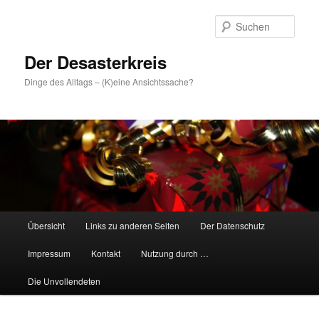
Zum
primären
Such
Inhalt
springen
Der Desasterkreis
Dinge des Alltags – (K)eine Ansichtssache?
Hauptmenü
Übersicht
Links zu anderen Seiten
Der Datenschutz
Impressum
Kontakt
Nutzung durch …
Die Unvollendeten