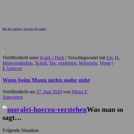
Wo Du parkst, ist wie Du putzt
Veröffentlicht unter
Kopf->Tisch
|
Verschlagwortet mit
Eis
,
H
,
Missverständnis
,
Schall
,
Tee
,
verstehen
,
Wassereis
,
Worte
|
1
Antwort
Wenn beim Mann nichts mehr steht
Veröffentlicht am
27. Juni 2020
von
Mister F.
Antworten
Was man so
sagt…
Folgende Situation: