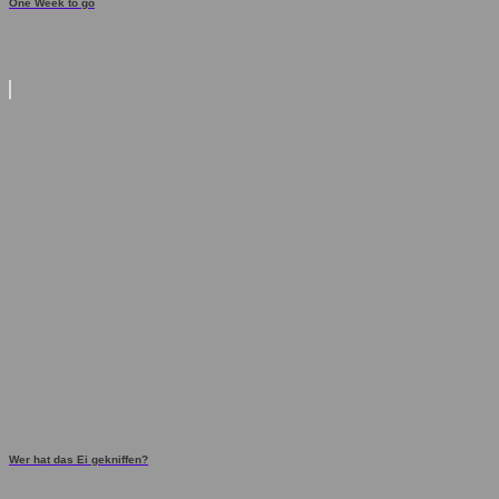
One Week to go
Wer hat das Ei gekniffen?