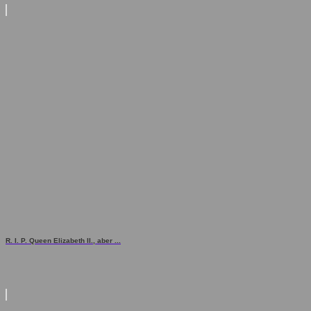
R. I. P. Queen Elizabeth II., aber ...