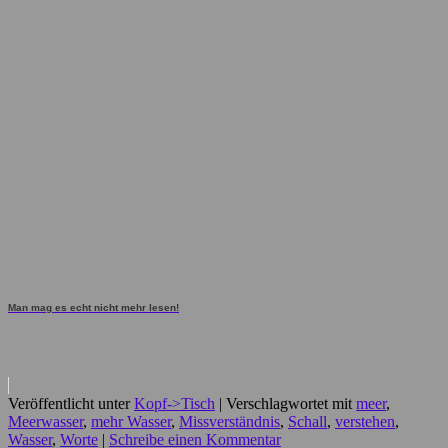
Man mag es echt nicht mehr lesen!
Veröffentlicht unter
Kopf->Tisch
|
Verschlagwortet mit
meer
,
Meerwasser
,
mehr Wasser
,
Missverständnis
,
Schall
,
verstehen
,
Wasser
,
Worte
|
Schreibe einen Kommentar