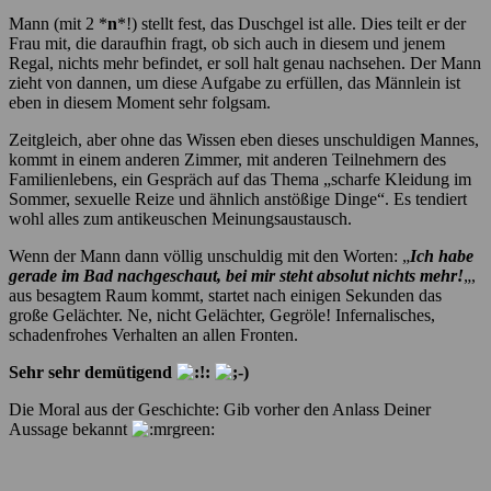
Mann (mit 2 *
n
*!) stellt fest, das Duschgel ist alle. Dies teilt er der
Frau mit, die daraufhin fragt, ob sich auch in diesem und jenem
Regal, nichts mehr befindet, er soll halt genau nachsehen. Der Mann
zieht von dannen, um diese Aufgabe zu erfüllen, das Männlein ist
eben in diesem Moment sehr folgsam.
Zeitgleich, aber ohne das Wissen eben dieses unschuldigen Mannes,
kommt in einem anderen Zimmer, mit anderen Teilnehmern des
Familienlebens, ein Gespräch auf das Thema „scharfe Kleidung im
Sommer, sexuelle Reize und ähnlich anstößige Dinge“. Es tendiert
wohl alles zum antikeuschen Meinungsaustausch.
Wenn der Mann dann völlig unschuldig mit den Worten: „
Ich habe
gerade im Bad nachgeschaut, bei mir steht absolut nichts mehr!
„,
aus besagtem Raum kommt, startet nach einigen Sekunden das
große Gelächter. Ne, nicht Gelächter, Gegröle! Infernalisches,
schadenfrohes Verhalten an allen Fronten.
Sehr sehr demütigend
Die Moral aus der Geschichte: Gib vorher den Anlass Deiner
Aussage bekannt