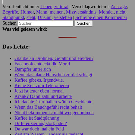
Veröffentlicht unter
Leben, virtural
|
Verschlagwortet mit
Aussage
,
Begriffe
,
Humor
,
Mann
,
meinen
,
Missverständnis
,
Moralei
,
nicht
,
Standpunkt
,
steht
,
Unsinn
,
verstehen
|
Schreibe einen Kommentar
Suchen
Was viel gelesen wird:
Das Letzte:
Glaube an Drohnen, Gefahr und Helden?
Facebook entdeckt die Moral
Dampfer unter sich
Wenn das blaue Häuschen zurückschlägt
Kaffee gibt es. Irgendwie.
Keine Zeit zum Telefonieren
Jetzt ist teuer eben normal
Krank? Dann zahl und arbeite
Ich dachte, Turnhallen wären Geschichte
Wenn das Bauchgefühl recht behält
Nicht bekommen ist nicht weggenommen
Kaffee ist Stadtplanung
Differenzierung stört, oder?
Da war doch mal ein Feld
Zeit am Wasser – anders als gedacht