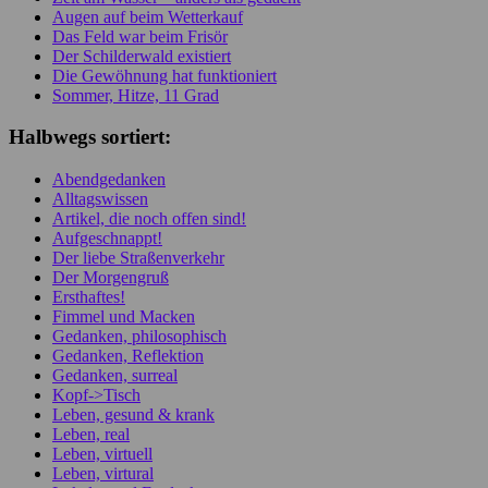
Augen auf beim Wetterkauf
Das Feld war beim Frisör
Der Schilderwald existiert
Die Gewöhnung hat funktioniert
Sommer, Hitze, 11 Grad
Halbwegs sortiert:
Abendgedanken
Alltagswissen
Artikel, die noch offen sind!
Aufgeschnappt!
Der liebe Straßenverkehr
Der Morgengruß
Ersthaftes!
Fimmel und Macken
Gedanken, philosophisch
Gedanken, Reflektion
Gedanken, surreal
Kopf->Tisch
Leben, gesund & krank
Leben, real
Leben, virtuell
Leben, virtural