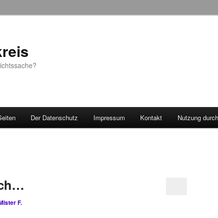
reis
sichtssache?
Seiten
Der Datenschutz
Impressum
Kontakt
Nutzung durc
uch…
Mister F.