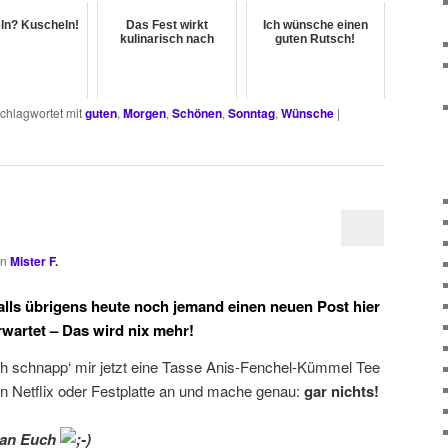
ln? Kuscheln!
Das Fest wirkt
Ich wünsche einen
kulinarisch nach
guten Rutsch!
chlagwortet mit
guten
,
Morgen
,
Schönen
,
Sonntag
,
Wünsche
|
on
Mister F.
alls übrigens heute noch jemand einen neuen Post hier
rwartet – Das wird nix mehr!
ch schnapp‘ mir jetzt eine Tasse Anis-Fenchel-Kümmel Tee
n Netflix oder Festplatte an und mache genau:
gar nichts!
 an Euch