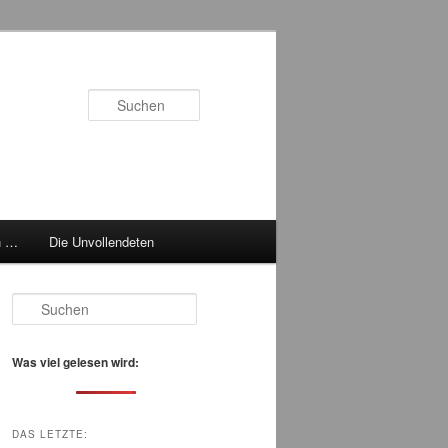
Suchen
h …
Die Unvollendeten
S
u
c
h
Was viel gelesen wird:
e
n
DAS LETZTE: