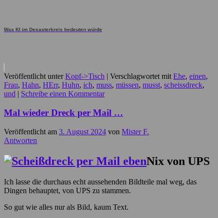
Was KI im Desasterkreis bedeuten würde
Veröffentlicht unter
Kopf->Tisch
|
Verschlagwortet mit
Ehe
,
einen
,
Frau
,
Hahn
,
HErr
,
Huhn
,
ich
,
muss
,
müssen
,
musst
,
scheissdreck
,
und
|
Schreibe einen Kommentar
Mal wieder Dreck per Mail …
Veröffentlicht am
3. August 2024
von
Mister F.
Antworten
Nix von UPS
Ich lasse die durchaus echt aussehenden Bildteile mal weg, das
Dingen behauptet, von UPS zu stammen.
So gut wie alles nur als Bild, kaum Text.