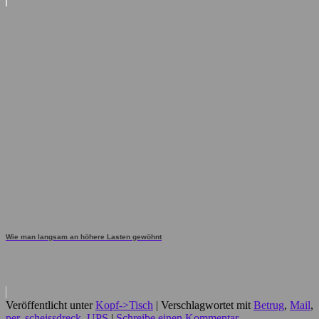
Wie man langsam an höhere Lasten gewöhnt
Veröffentlicht unter
Kopf->Tisch
|
Verschlagwortet mit
Betrug
,
Mail
,
per
,
scheissdreck
,
UPS
|
Schreibe einen Kommentar