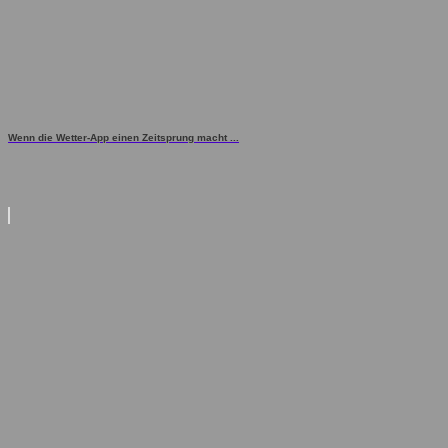
Wenn die Wetter-App einen Zeitsprung macht ...