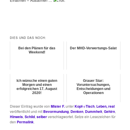
Einatmen – Ausatmen …
DIES UND DAS NOCH:
Bei den Plänen für das
Der MHD-Verwertungs-Salat
Weekend!
Ich wünsche einen guten
Grauer Star:
Morgen und einen
Voruntersuchungen,
erfolgreichen 17. August
Entscheidungen und
2020!
Operationen
Dieser Eintrag wurde von
Mister F.
unter
Kopf->Tisch
,
Leben, real
veröffentlicht und mit
Bevormundung
,
Denken
,
Dummheit
,
Gehirn
,
Hinweis
,
Schild
,
selber
verschlagwortet. Setze ein Lesezeichen für
den
Permalink
.