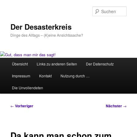
Zum
primären
Such
Inhalt
springen
Der Desasterkreis
Dinge des Alltags – (K)eine Ansichtssache?
Hauptmenü
Übersicht
Links zu anderen Seiten
Der Datenschutz
Impressum
Kontakt
Nutzung durch …
Die Unvollendeten
Beitragsnavigation
←
Vorheriger
Nächster
→
Da kann man schon zum