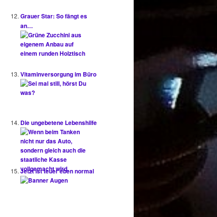
Grauer Star: So fängt es
an…
Vitaminversorgung im Büro
Die ungebetene Lebenshilfe
Jetzt ist teuer eben normal