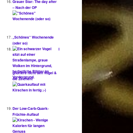
Grauer Star: The day after
– Nach der OP
„Schönes“ Wochenende
(oder so)
I
gnoriere nicht den Vogel &
die Zeichen!
Der Low-Carb-Quark-
Früchte-Auflauf