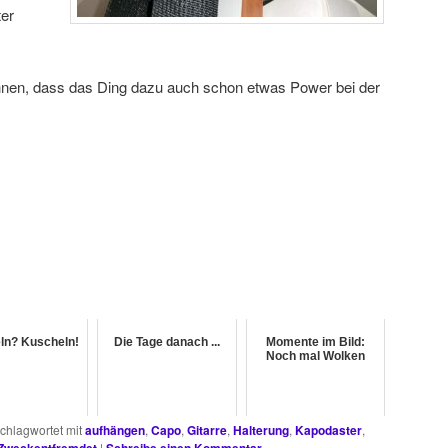
ter
ähnen, dass das Ding dazu auch schon etwas Power bei der
ln? Kuscheln!
Die Tage danach ...
Momente im Bild:
Noch mal Wolken
chlagwortet mit
aufhängen
,
Capo
,
Gitarre
,
Halterung
,
Kapodaster
,
Zweckentfremdet
|
Schreibe einen Kommentar