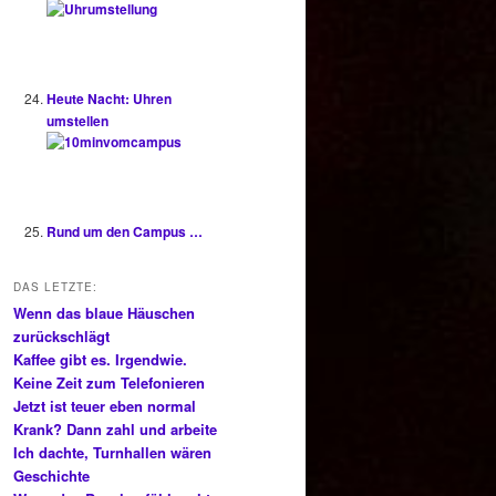
Heute Nacht: Uhren
umstellen
Rund um den Campus …
DAS LETZTE:
Wenn das blaue Häuschen
zurückschlägt
Kaffee gibt es. Irgendwie.
Keine Zeit zum Telefonieren
Jetzt ist teuer eben normal
Krank? Dann zahl und arbeite
Ich dachte, Turnhallen wären
Geschichte