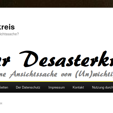
reis
sichtssache?
Seiten
Der Datenschutz
Impressum
Kontakt
Nutzung durc
CH