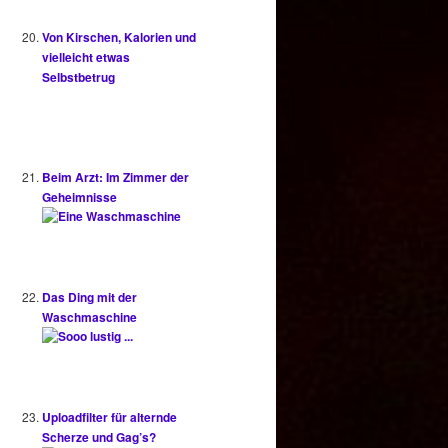
Von Kirschen, Kalorien und
vielleicht etwas
Selbstbetrug
Beim Arzt: Im Zimmer der
Geheimnisse
Das Ding mit der
Waschmaschine
Uploadfilter für alternde
Scherze und Gag’s?