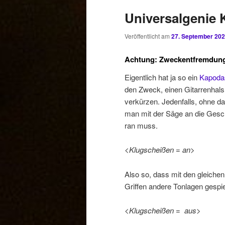
Universalgenie
Veröffentlicht am
27. September 20
Achtung: Zweckentfremdun
Eigentlich hat ja so ein
Kapoda
den Zweck, einen Gitarrenhals
verkürzen. Jedenfalls, ohne d
man mit der Säge an die Gesc
ran muss.
<Klugscheißen = an>
Also so, dass mit den gleichen
Griffen andere Tonlagen gespie
<Klugscheißen = aus>