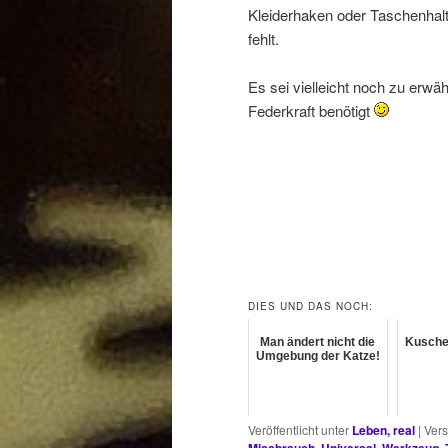
Kleiderhaken oder Taschenhal
fehlt.
Es sei vielleicht noch zu erw
Federkraft benötigt
DIES UND DAS NOCH:
Man ändert nicht die
Kusche
Umgebung der Katze!
Veröffentlicht unter
Leben, real
|
Vers
Missbrauch
,
Universal
,
Werkzeug
,