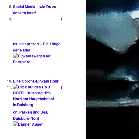
Social Media – wie Du zu
denken hast!
I
nsulin spritzen – Die Länge
der Nadel
Eine Corona-Einkaufstour
I
ch, Parken und B&B
Duisburg-Nord