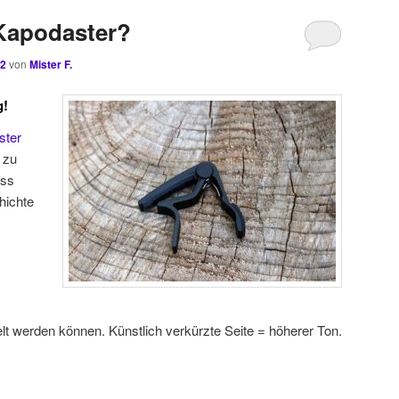
 Kapodaster?
22
von
Mister F.
g!
ster
 zu
ass
hichte
lt werden können. Künstlich verkürzte Seite = höherer Ton.