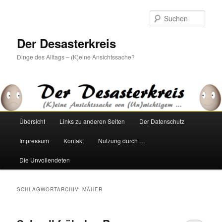
Zum
Zum
primären
sekundären
Such
Inhalt
Inhalt
springen
springen
Der Desasterkreis
Dinge des Alltags – (K)eine Ansichtssache?
Hauptmenü
Übersicht
Links zu anderen Seiten
Der Datenschutz
Impressum
Kontakt
Nutzung durch …
Die Unvollendeten
SCHLAGWORTARCHIV:
MÄHER