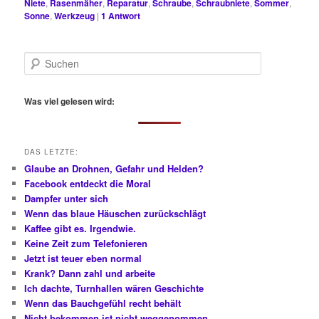
Niete
,
Rasenmäher
,
Reparatur
,
Schraube
,
Schraubniete
,
Sommer
,
Sonne
,
Werkzeug
|
1
Antwort
S
u
c
h
Was viel gelesen wird:
e
n
DAS LETZTE:
Glaube an Drohnen, Gefahr und Helden?
Facebook entdeckt die Moral
Dampfer unter sich
Wenn das blaue Häuschen zurückschlägt
Kaffee gibt es. Irgendwie.
Keine Zeit zum Telefonieren
Jetzt ist teuer eben normal
Krank? Dann zahl und arbeite
Ich dachte, Turnhallen wären Geschichte
Wenn das Bauchgefühl recht behält
Nicht bekommen ist nicht weggenommen