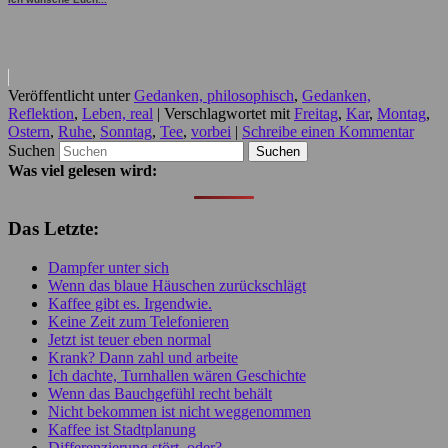
Veröffentlicht unter
Gedanken, philosophisch
,
Gedanken,
Reflektion
,
Leben, real
|
Verschlagwortet mit
Freitag
,
Kar
,
Montag
,
Ostern
,
Ruhe
,
Sonntag
,
Tee
,
vorbei
|
Schreibe einen Kommentar
Suchen
Was viel gelesen wird:
Das Letzte:
Dampfer unter sich
Wenn das blaue Häuschen zurückschlägt
Kaffee gibt es. Irgendwie.
Keine Zeit zum Telefonieren
Jetzt ist teuer eben normal
Krank? Dann zahl und arbeite
Ich dachte, Turnhallen wären Geschichte
Wenn das Bauchgefühl recht behält
Nicht bekommen ist nicht weggenommen
Kaffee ist Stadtplanung
Differenzierung stört, oder?