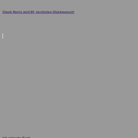
Chuck Norris wird 80, herzlichen Glückwunsch!
Ich wünsche Euch...