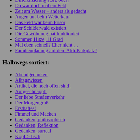
Da war doch mal ein Feld
Zeit am Wasser – anders als gedacht
Augen auf beim Wetterkauf
Das Feld war beim Frisör
Der Schilderwald existiert
Die Gewöhnung hat funktioniert
Sommer, Hitze, 11 Grad
Mal eben schnell? Eher nicht …
Familienplanung auf dem Aldi-Parkplatz?
Halbwegs sortiert:
Abendgedanken
Alltagswissen
Artikel, die noch offen sind!
Aufgeschnappt!
Der liebe Straßenverkehr
Der Morgengruß
Ersthaftes!
Fimmel und Macken
Gedanken, philosophisch
Gedanken, Reflektion
Gedanken, surreal
Kopf->Tisch