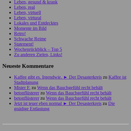
Leben, gesund & krank
Leben, real
Leben, virtuell
Leben, virtural
Lokales und Entdecktes
Momente im Bild
Retro!
Schwache Reime
Statement!
Wochenrückblick – Top 5
Zu anderen Zielen, Links!
Neueste Kommentare
Kaffee gibt es. Irgendwie. ► Der Desasterkreis
zu
Kaffee ist
Stadtplanung
Mister F.
zu
Wenn das Bauchgefühl recht behält
betonflüsterer
zu
Wenn das Bauchgefühl recht behält
betonflüsterer
zu
Wenn das Bauchgefühl recht behält
Jetzt ist teuer eben normal ► Der Desasterkreis
zu
Die
gnädige Entlastung