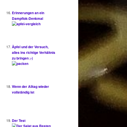
Erinnerungen an ein
Dampflok-Denkmal
Äpfel und der Versuch,
alles ins richtige Verhältnis
zu bringen ;-)
Wenn der Alltag wieder
vollständig ist
Der Test