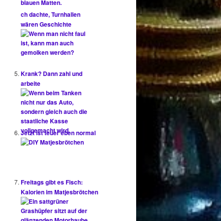
ch dachte, Turnhallen
wären Geschichte
Krank? Dann zahl und
arbeite
Jetzt ist teuer eben normal
Freitags gibt es Fisch:
Kalorien im Matjesbrötchen