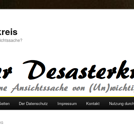
reis
sichtssache?
Seiten
Der Datenschutz
Impressum
Kontakt
Nutzung durc
IG