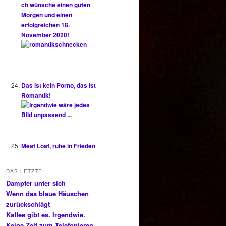
ch wünsche einen guten
Morgen und einen
erfolgreichen 18.
November 2020!
Das ist kein Porno, das ist
Romantik!
Meat Loaf, ruhe in Frieden
DAS LETZTE:
Dampfer unter sich
Wenn das blaue Häuschen
zurückschlägt
Kaffee gibt es. Irgendwie.
Keine Zeit zum Telefonieren