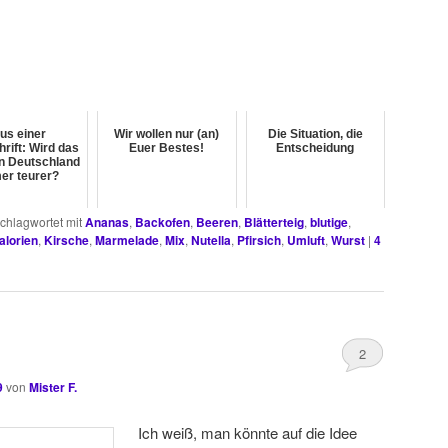
us einer
Wir wollen nur (an)
Die Situation, die
rift: Wird das
Euer Bestes!
Entscheidung
n Deutschland
er teurer?
chlagwortet mit
Ananas
,
Backofen
,
Beeren
,
Blätterteig
,
blutige
,
alorien
,
Kirsche
,
Marmelade
,
Mix
,
Nutella
,
Pfirsich
,
Umluft
,
Wurst
|
4
2
9
von
Mister F.
Ich weiß, man könnte auf die Idee