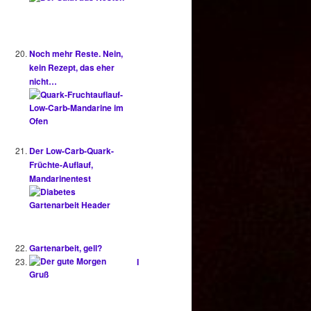
Noch mehr Reste. Nein,
kein Rezept, das eher
nicht…
Der Low-Carb-Quark-
Früchte-Auflauf,
Mandarinentest
Gartenarbeit, gell?
I