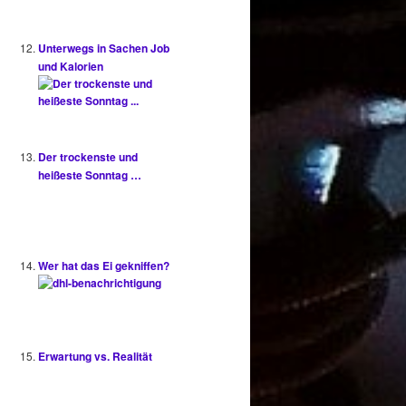
Unterwegs in Sachen Job
und Kalorien
Der trockenste und
heißeste Sonntag …
Wer hat das Ei gekniffen?
Erwartung vs. Realität