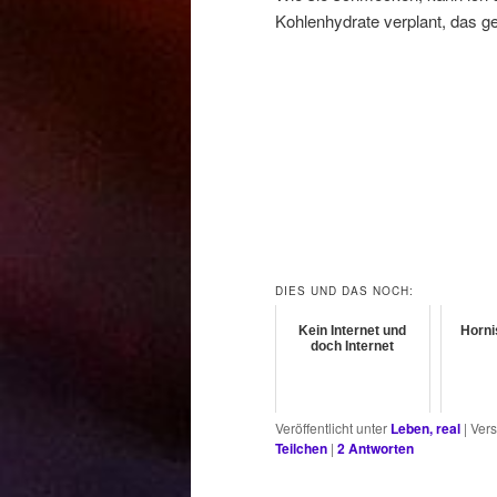
Kohlenhydrate verplant, das g
DIES UND DAS NOCH:
Kein Internet und
Horni
doch Internet
Veröffentlicht unter
Leben, real
|
Vers
Teilchen
|
2
Antworten