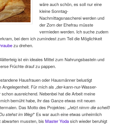
wäre auch schön, es soll nur eine
kleine Sonntag-
Nachmittagsnascherei werden und
der Zorn der Ehefrau müsste
vermieden werden. Ich suche zudem
kram, bei dem ich zumindest zum Teil die Möglichkeit
hraube
zu drehen.
lätterteig ist ein ideales Mittel zum Nahrungsbasteln und
verse Früchte drauf zu pappen.
 gestandene Hausfrauen oder Hausmänner belustigt
n Angelegenheit. Für mich als „der-kann-nur-Wasser-
 schon ausreichend. Nebenbei hat die Arbeit meine
 mich bemüht habe, ihr das Ganze etwas mit neuen
ermalen. Das Motto des Projektes: „
Jetzt nimm die scheiß
Du stehst im Weg!
“ Es war auch eine etwas unheimlich
t abwarten mussten, bis
Master Yoda
sich wieder beruhigt