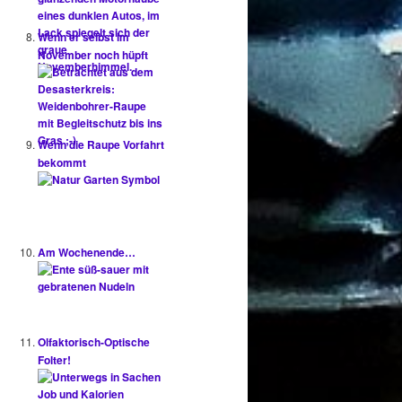
Wenn er selbst im
November noch hüpft
Wenn die Raupe Vorfahrt
bekommt
Am Wochenende…
Olfaktorisch-Optische
Folter!