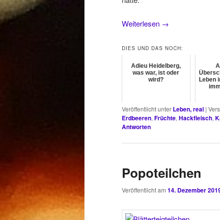
Weiterlesen
→
DIES UND DAS NOCH:
Adieu Heidelberg,
A
was war, ist oder
Übersch
wird?
Leben i
imm
Veröffentlicht unter
Leben, real
|
Vers
Erdbeeren
,
Früchte
,
Hackfleisch
,
K
Antworten
Popoteilchen
Veröffentlicht am
14. Dezember 201