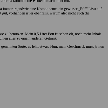
, aber da kommen die Beutel einfach nicht mit.
da immer irgendwie eine Komponente, ein gewisser „Pfiff“ lässt auf
 gut, vorhanden ist er ebenfalls, warum also nicht auch die
sse zu benutzen. Mein 0,5 Liter Pott ist schon ok, noch mehr Inhalt
ühlen alles zu einem anderen Getränk.
n genannten Sorte; es fehlt etwas. Nun, mein Geschmack muss ja nun