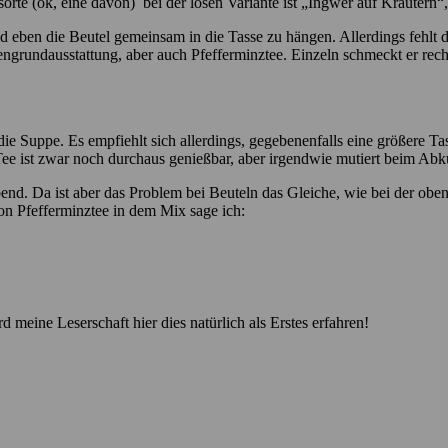
sorte (ok, eine davon) bei der losen Variante ist „Ingwer auf Kräutern“
nd eben die Beutel gemeinsam in die Tasse zu hängen. Allerdings fehlt 
ngrundausstattung, aber auch Pfefferminztee. Einzeln schmeckt er recht
 die Suppe. Es empfiehlt sich allerdings, gegebenenfalls eine größere Ta
 Tee ist zwar noch durchaus genießbar, aber irgendwie mutiert beim Abk
d. Da ist aber das Problem bei Beuteln das Gleiche, wie bei der obe
on Pfefferminztee in dem Mix sage ich:
meine Leserschaft hier dies natürlich als Erstes erfahren!