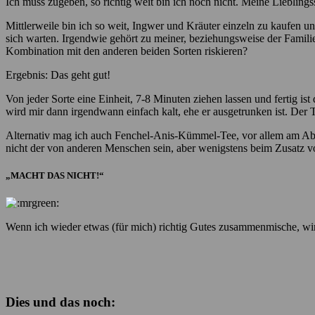
Ich muss zugeben, so richtig weit bin ich noch nicht. Meine Lieblings
Mittlerweile bin ich so weit, Ingwer und Kräuter einzeln zu kaufen u
sich warten. Irgendwie gehört zu meiner, beziehungsweise der Familie
Kombination mit den anderen beiden Sorten riskieren?
Ergebnis: Das geht gut!
Von jeder Sorte eine Einheit, 7-8 Minuten ziehen lassen und fertig ist
wird mir dann irgendwann einfach kalt, ehe er ausgetrunken ist. Der
Alternativ mag ich auch Fenchel-Anis-Kümmel-Tee, vor allem am Aben
nicht der von anderen Menschen sein, aber wenigstens beim Zusatz v
„MACHT DAS NICHT!“
Wenn ich wieder etwas (für mich) richtig Gutes zusammenmische, wird 
Dies und das noch: