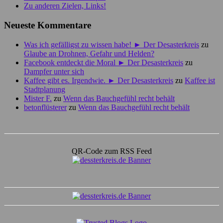
Zu anderen Zielen, Links!
Neueste Kommentare
Was ich gefälligst zu wissen habe! ► Der Desasterkreis
zu
Glaube an Drohnen, Gefahr und Helden?
Facebook entdeckt die Moral ► Der Desasterkreis
zu
Dampfer unter sich
Kaffee gibt es. Irgendwie. ► Der Desasterkreis
zu
Kaffee ist
Stadtplanung
Mister F.
zu
Wenn das Bauchgefühl recht behält
betonflüsterer
zu
Wenn das Bauchgefühl recht behält
QR-Code zum RSS Feed