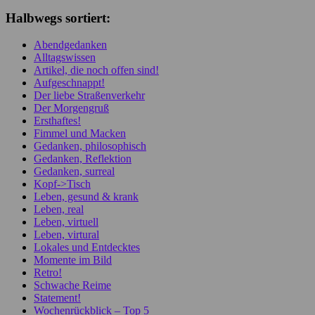
Halbwegs sortiert:
Abendgedanken
Alltagswissen
Artikel, die noch offen sind!
Aufgeschnappt!
Der liebe Straßenverkehr
Der Morgengruß
Ersthaftes!
Fimmel und Macken
Gedanken, philosophisch
Gedanken, Reflektion
Gedanken, surreal
Kopf->Tisch
Leben, gesund & krank
Leben, real
Leben, virtuell
Leben, virtural
Lokales und Entdecktes
Momente im Bild
Retro!
Schwache Reime
Statement!
Wochenrückblick – Top 5