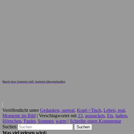
Nach leer kommt voll, kommt übergelaufen
Veröffentlicht unter
Gedanken, surreal
,
Kopf->Tisch
,
Leben, real
,
Momente im Bild
|
Verschlagwortet mit
23
,
auspacken
,
Eis
,
halten
,
Hörnchen
,
Papier
,
Sommer
,
warm
|
Schreibe einen Kommentar
Suchen
Was viel gelesen wird: