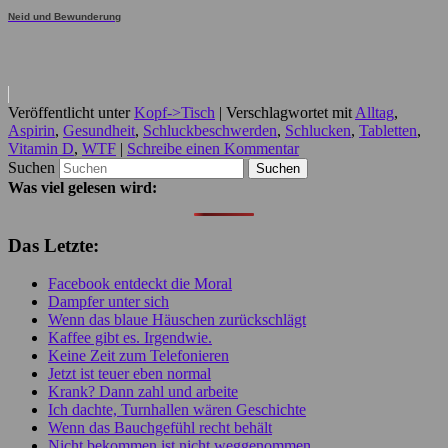
Neid und Bewunderung
Veröffentlicht unter
Kopf->Tisch
|
Verschlagwortet mit
Alltag
,
Aspirin
,
Gesundheit
,
Schluckbeschwerden
,
Schlucken
,
Tabletten
,
Vitamin D
,
WTF
|
Schreibe einen Kommentar
Suchen
Was viel gelesen wird:
Das Letzte:
Facebook entdeckt die Moral
Dampfer unter sich
Wenn das blaue Häuschen zurückschlägt
Kaffee gibt es. Irgendwie.
Keine Zeit zum Telefonieren
Jetzt ist teuer eben normal
Krank? Dann zahl und arbeite
Ich dachte, Turnhallen wären Geschichte
Wenn das Bauchgefühl recht behält
Nicht bekommen ist nicht weggenommen