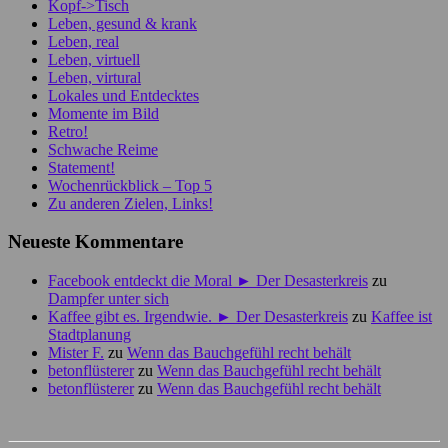
Kopf->Tisch
Leben, gesund & krank
Leben, real
Leben, virtuell
Leben, virtural
Lokales und Entdecktes
Momente im Bild
Retro!
Schwache Reime
Statement!
Wochenrückblick – Top 5
Zu anderen Zielen, Links!
Neueste Kommentare
Facebook entdeckt die Moral ► Der Desasterkreis
zu
Dampfer unter sich
Kaffee gibt es. Irgendwie. ► Der Desasterkreis
zu
Kaffee ist
Stadtplanung
Mister F.
zu
Wenn das Bauchgefühl recht behält
betonflüsterer
zu
Wenn das Bauchgefühl recht behält
betonflüsterer
zu
Wenn das Bauchgefühl recht behält