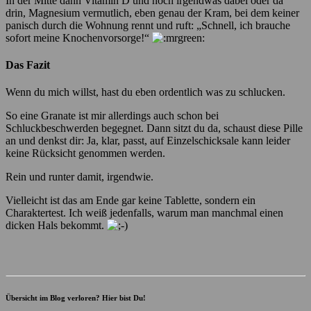
In der Mitte dann Vitamin D und noch irgendwas dabei oder da
drin, Magnesium vermutlich, eben genau der Kram, bei dem keiner
panisch durch die Wohnung rennt und ruft: „Schnell, ich brauche
sofort meine Knochenvorsorge!“
Das Fazit
Wenn du mich willst, hast du eben ordentlich was zu schlucken.
So eine Granate ist mir allerdings auch schon bei
Schluckbeschwerden begegnet. Dann sitzt du da, schaust diese Pille
an und denkst dir: Ja, klar, passt, auf Einzelschicksale kann leider
keine Rücksicht genommen werden.
Rein und runter damit, irgendwie.
Vielleicht ist das am Ende gar keine Tablette, sondern ein
Charaktertest. Ich weiß jedenfalls, warum man manchmal einen
dicken Hals bekommt.
Übersicht im Blog verloren? Hier bist Du!