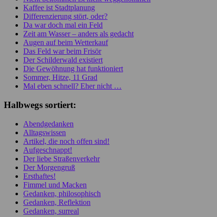
Kaffee ist Stadtplanung
Differenzierung stört, oder?
Da war doch mal ein Feld
Zeit am Wasser – anders als gedacht
Augen auf beim Wetterkauf
Das Feld war beim Frisör
Der Schilderwald existiert
Die Gewöhnung hat funktioniert
Sommer, Hitze, 11 Grad
Mal eben schnell? Eher nicht …
Halbwegs sortiert:
Abendgedanken
Alltagswissen
Artikel, die noch offen sind!
Aufgeschnappt!
Der liebe Straßenverkehr
Der Morgengruß
Ersthaftes!
Fimmel und Macken
Gedanken, philosophisch
Gedanken, Reflektion
Gedanken, surreal