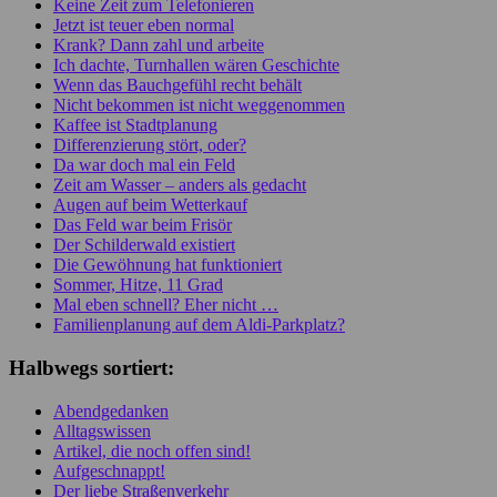
Keine Zeit zum Telefonieren
Jetzt ist teuer eben normal
Krank? Dann zahl und arbeite
Ich dachte, Turnhallen wären Geschichte
Wenn das Bauchgefühl recht behält
Nicht bekommen ist nicht weggenommen
Kaffee ist Stadtplanung
Differenzierung stört, oder?
Da war doch mal ein Feld
Zeit am Wasser – anders als gedacht
Augen auf beim Wetterkauf
Das Feld war beim Frisör
Der Schilderwald existiert
Die Gewöhnung hat funktioniert
Sommer, Hitze, 11 Grad
Mal eben schnell? Eher nicht …
Familienplanung auf dem Aldi-Parkplatz?
Halbwegs sortiert:
Abendgedanken
Alltagswissen
Artikel, die noch offen sind!
Aufgeschnappt!
Der liebe Straßenverkehr