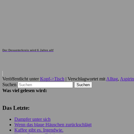
Der Desasterkreis wird 6 Jahre alt!
Veröffentlicht unter
Kopf->Tisch
|
Verschlagwortet mit
Alltag
,
Aspirin
Suchen
Was viel gelesen wird:
Das Letzte:
Dampfer unter sich
Wenn das blaue Häuschen zurückschlägt
Kaffee gibt es. Irgendwie.