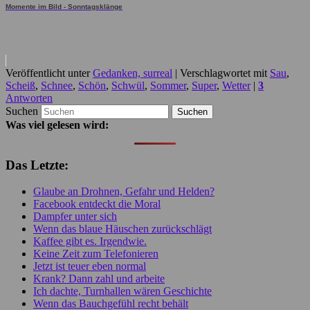
Momente im Bild - Sonntagsklänge
Veröffentlicht unter
Gedanken, surreal
|
Verschlagwortet mit
Sau
,
Scheiß
,
Schnee
,
Schön
,
Schwül
,
Sommer
,
Super
,
Wetter
|
3
Antworten
Suchen
Was viel gelesen wird:
Das Letzte:
Glaube an Drohnen, Gefahr und Helden?
Facebook entdeckt die Moral
Dampfer unter sich
Wenn das blaue Häuschen zurückschlägt
Kaffee gibt es. Irgendwie.
Keine Zeit zum Telefonieren
Jetzt ist teuer eben normal
Krank? Dann zahl und arbeite
Ich dachte, Turnhallen wären Geschichte
Wenn das Bauchgefühl recht behält