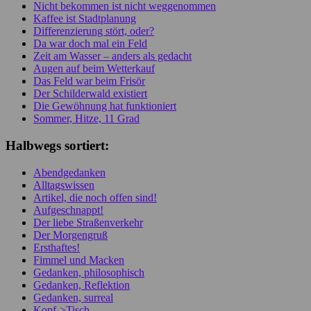
Nicht bekommen ist nicht weggenommen
Kaffee ist Stadtplanung
Differenzierung stört, oder?
Da war doch mal ein Feld
Zeit am Wasser – anders als gedacht
Augen auf beim Wetterkauf
Das Feld war beim Frisör
Der Schilderwald existiert
Die Gewöhnung hat funktioniert
Sommer, Hitze, 11 Grad
Halbwegs sortiert:
Abendgedanken
Alltagswissen
Artikel, die noch offen sind!
Aufgeschnappt!
Der liebe Straßenverkehr
Der Morgengruß
Ersthaftes!
Fimmel und Macken
Gedanken, philosophisch
Gedanken, Reflektion
Gedanken, surreal
Kopf->Tisch