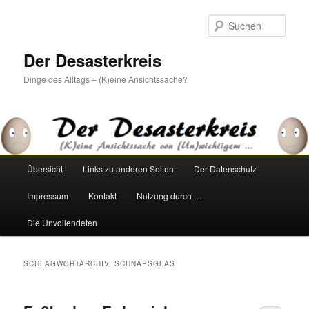
Zum
Zum
primären
sekundären
Such
Inhalt
Inhalt
springen
springen
Der Desasterkreis
Dinge des Alltags – (K)eine Ansichtssache?
Hauptmenü
Übersicht
Links zu anderen Seiten
Der Datenschutz
Impressum
Kontakt
Nutzung durch …
Die Unvollendeten
SCHLAGWORTARCHIV:
SCHNAPSGLAS