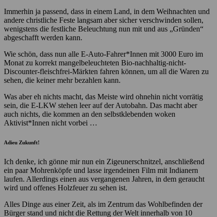
Immerhin ja passend, dass in einem Land, in dem Weihnachten und
andere christliche Feste langsam aber sicher verschwinden sollen,
wenigstens die festliche Beleuchtung nun mit und aus „Gründen“
abgeschafft werden kann.
Wie schön, dass nun alle E-Auto-Fahrer*Innen mit 3000 Euro im
Monat zu korrekt mangelbeleuchteten Bio-nachhaltig-nicht-
Discounter-fleischfrei-Märkten fahren können, um all die Waren zu
sehen, die keiner mehr bezahlen kann.
Was aber eh nichts macht, das Meiste wird ohnehin nicht vorrätig
sein, die E-LKW stehen leer auf der Autobahn. Das macht aber
auch nichts, die kommen an den selbstklebenden woken
Aktivist*Innen nicht vorbei …
Adieu Zukunft!
Ich denke, ich gönne mir nun ein Zigeunerschnitzel, anschließend
ein paar Mohrenköpfe und lasse irgendeinen Film mit Indianern
laufen. Allerdings einen aus vergangenen Jahren, in dem geraucht
wird und offenes Holzfeuer zu sehen ist.
Alles Dinge aus einer Zeit, als im Zentrum das Wohlbefinden der
Bürger stand und nicht die Rettung der Welt innerhalb von 10