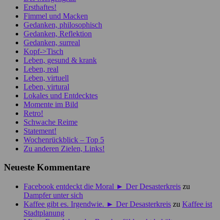
Ersthaftes!
Fimmel und Macken
Gedanken, philosophisch
Gedanken, Reflektion
Gedanken, surreal
Kopf->Tisch
Leben, gesund & krank
Leben, real
Leben, virtuell
Leben, virtural
Lokales und Entdecktes
Momente im Bild
Retro!
Schwache Reime
Statement!
Wochenrückblick – Top 5
Zu anderen Zielen, Links!
Neueste Kommentare
Facebook entdeckt die Moral ► Der Desasterkreis
zu
Dampfer unter sich
Kaffee gibt es. Irgendwie. ► Der Desasterkreis
zu
Kaffee ist
Stadtplanung