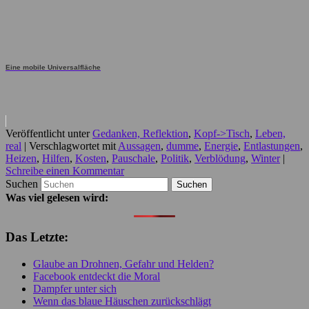
Eine mobile Universalfläche
Veröffentlicht unter
Gedanken, Reflektion
,
Kopf->Tisch
,
Leben,
real
|
Verschlagwortet mit
Aussagen
,
dumme
,
Energie
,
Entlastungen
,
Heizen
,
Hilfen
,
Kosten
,
Pauschale
,
Politik
,
Verblödung
,
Winter
|
Schreibe einen Kommentar
Suchen
Was viel gelesen wird:
Das Letzte:
Glaube an Drohnen, Gefahr und Helden?
Facebook entdeckt die Moral
Dampfer unter sich
Wenn das blaue Häuschen zurückschlägt