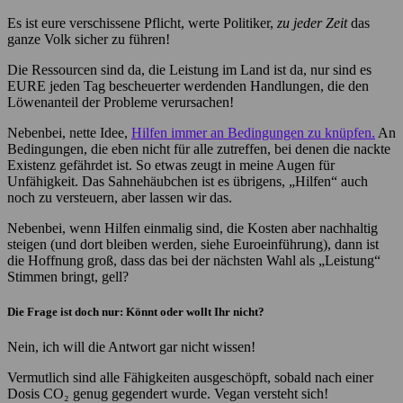
Es ist eure verschissene Pflicht, werte Politiker,
zu jeder Zeit
das
ganze Volk sicher zu führen!
Die Ressourcen sind da, die Leistung im Land ist da, nur sind es
EURE jeden Tag bescheuerter werdenden Handlungen, die den
Löwenanteil der Probleme verursachen!
Nebenbei, nette Idee,
Hilfen immer an Bedingungen zu knüpfen.
An
Bedingungen, die eben nicht für alle zutreffen, bei denen die nackte
Existenz gefährdet ist. So etwas zeugt in meine Augen für
Unfähigkeit. Das Sahnehäubchen ist es übrigens, „Hilfen“ auch
noch zu versteuern, aber lassen wir das.
Nebenbei, wenn Hilfen einmalig sind, die Kosten aber nachhaltig
steigen (und dort bleiben werden, siehe Euroeinführung), dann ist
die Hoffnung groß, dass das bei der nächsten Wahl als „Leistung“
Stimmen bringt, gell?
Die Frage ist doch nur: Könnt oder wollt Ihr nicht?
Nein, ich will die Antwort gar nicht wissen!
Vermutlich sind alle Fähigkeiten ausgeschöpft, sobald nach einer
Dosis CO₂ genug gegendert wurde. Vegan versteht sich!