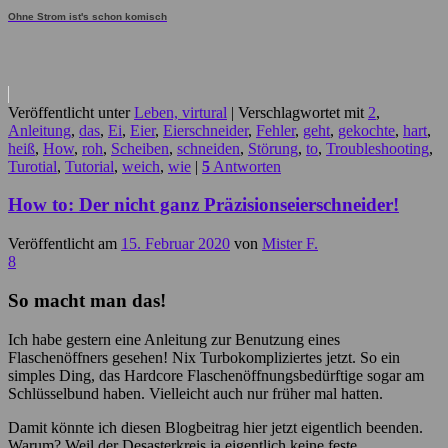
Ohne Strom ist's schon komisch
Veröffentlicht unter
Leben, virtural
|
Verschlagwortet mit
2
,
Anleitung
,
das
,
Ei
,
Eier
,
Eierschneider
,
Fehler
,
geht
,
gekochte
,
hart
,
heiß
,
How
,
roh
,
Scheiben
,
schneiden
,
Störung
,
to
,
Troubleshooting
,
Turotial
,
Tutorial
,
weich
,
wie
|
5
Antworten
How to: Der nicht ganz Präzisionseierschneider!
Veröffentlicht am
15. Februar 2020
von
Mister F.
8
So macht man das!
Ich habe gestern eine Anleitung zur Benutzung eines
Flaschenöffners gesehen! Nix Turbokompliziertes jetzt. So ein
simples Ding, das Hardcore Flaschenöffnungsbedürftige sogar am
Schlüsselbund haben. Vielleicht auch nur früher mal hatten.
Damit könnte ich diesen Blogbeitrag hier jetzt eigentlich beenden.
Warum? Weil der Desasterkreis ja eigentlich keine feste