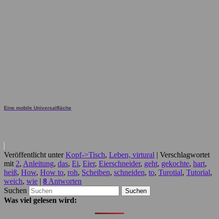
Eine mobile Universalfläche
Veröffentlicht unter
Kopf->Tisch
,
Leben, virtural
|
Verschlagwortet
mit
2
,
Anleitung
,
das
,
Ei
,
Eier
,
Eierschneider
,
geht
,
gekochte
,
hart
,
heiß
,
How
,
How to
,
roh
,
Scheiben
,
schneiden
,
to
,
Turotial
,
Tutorial
,
weich
,
wie
|
8
Antworten
Suchen
Was viel gelesen wird: