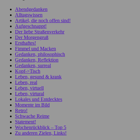
Abendgedanken
Alltagswissen
Artikel, die noch offen sind!
Aufgeschnappt!
Der liebe Straßenverkehr
Der Morgengruß
Ersthaftes!
Fimmel und Macken
Gedanken, philosophisch
Gedanken, Reflektion
Gedanken, surreal
Kopf->Tisch
Leben, gesund & krank
Leben, real
Leben, virtuell
Leben, virtural
Lokales und Entdecktes
Momente im Bild
Retro!
Schwache Reime
Statement!
Wochenrückblick – Top 5
Zu anderen Zielen, Links!