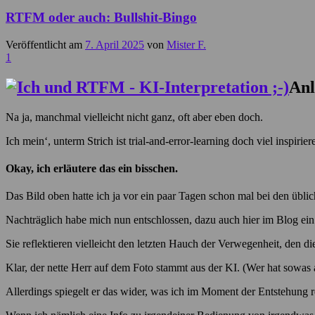
RTFM oder auch: Bullshit-Bingo
Veröffentlicht am
7. April 2025
von
Mister F.
1
Anl
Na ja, manchmal vielleicht nicht ganz, oft aber eben doch.
Ich mein‘, unterm Strich ist trial-and-error-learning doch viel inspirier
Okay, ich erläutere das ein bisschen.
Das Bild oben hatte ich ja vor ein paar Tagen schon mal bei den übli
Nachträglich habe mich nun entschlossen, dazu auch hier im Blog ein 
Sie reflektieren vielleicht den letzten Hauch der Verwegenheit, den di
Klar, der nette Herr auf dem Foto stammt aus der KI. (Wer hat sowas
Allerdings spiegelt er das wider, was ich im Moment der Entstehung 