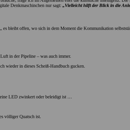
uche, frage ich im Allgemeinen eher die künstliche Intelligenz. Die ist
igitale Denkmaschinchen nur sagt:
„Vielleicht hilft der Blick in die An
„, es bleibt offen, wo sich in dem Moment die Kommunikation selbststän
 Luft in der Pipeline – was auch immer.
s ich wieder in dieses Scheiß-Handbuch gucken.
eine LED zwinkert oder beleidigt ist …
s völliger Quatsch ist.