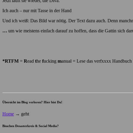
Jetzt läuft sie wieder, die Diva.
Ich auch – nur mit Tasse in der Hand
Und ich weiß: Das Bild war nötig. Der Text dazu auch. Denn manch
…
um wie meistens einfach darauf zu hoffen, dass die Gattin sich d
*RTFM
=
R
ead
t
he
f
ucking
m
anual = Lese das verfxxxx Handbuch
Übersicht im Blog verloren? Hier bist Du!
Home
→
geht
Bisschen Desasterkreis & Social Media?