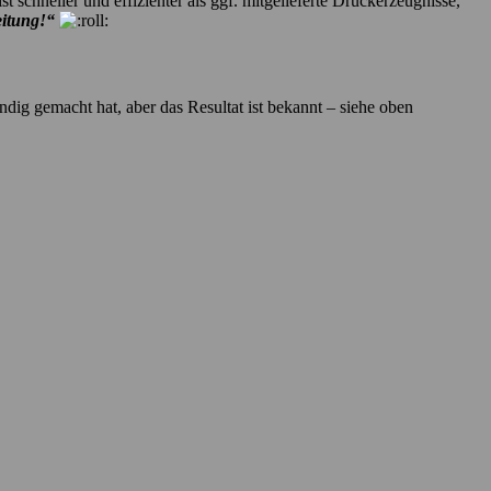
 schneller und effizienter als ggf. mitgelieferte Druckerzeugnisse,
leitung!“
dig gemacht hat, aber das Resultat ist bekannt – siehe oben