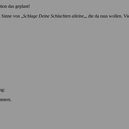
tion das geplant!
m Sinne von „
Schlage Deine Schlachten alleine
„, die da raus wollen. Vi
ng:
ummern.