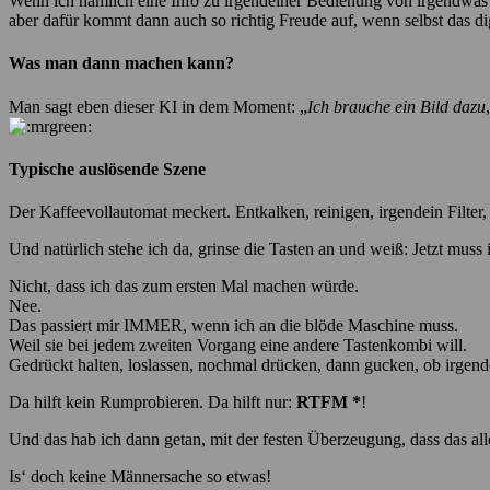
Wenn ich nämlich eine Info zu irgendeiner Bedienung von irgendwas bra
aber dafür kommt dann auch so richtig Freude auf, wenn selbst das d
Was man dann machen kann?
Man sagt eben dieser KI in dem Moment: „
Ich brauche ein Bild dazu
Typische auslösende Szene
Der Kaffeevollautomat meckert. Entkalken, reinigen, irgendein Filter,
Und natürlich stehe ich da, grinse die Tasten an und weiß: Jetzt mus
Nicht, dass ich das zum ersten Mal machen würde.
Nee.
Das passiert mir IMMER, wenn ich an die blöde Maschine muss.
Weil sie bei jedem zweiten Vorgang eine andere Tastenkombi will.
Gedrückt halten, loslassen, nochmal drücken, dann gucken, ob irgend
Da hilft kein Rumprobieren. Da hilft nur:
RTFM *
!
Und das hab ich dann getan, mit der festen Überzeugung, dass das alle
Is‘ doch keine Männersache so etwas!