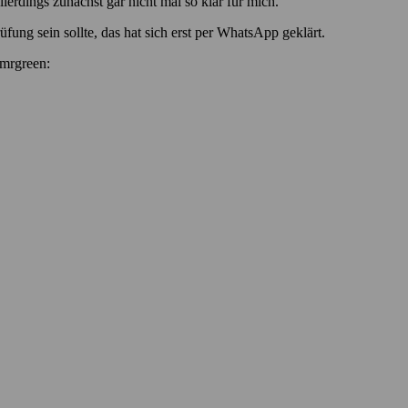
dings zunächst gar nicht mal so klar für mich.
ung sein sollte, das hat sich erst per WhatsApp geklärt.