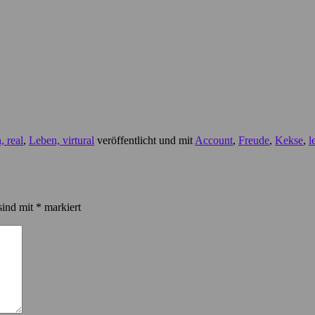
, real
,
Leben, virtural
veröffentlicht und mit
Account
,
Freude
,
Kekse
,
l
sind mit
*
markiert