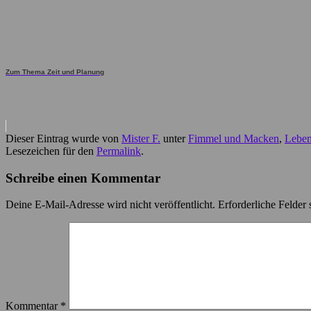
Zum Thema Zeit und Planung
Dieser Eintrag wurde von
Mister F.
unter
Fimmel und Macken
,
Leben
Lesezeichen für den
Permalink
.
Schreibe einen Kommentar
Deine E-Mail-Adresse wird nicht veröffentlicht.
Erforderliche Felder 
Kommentar
*