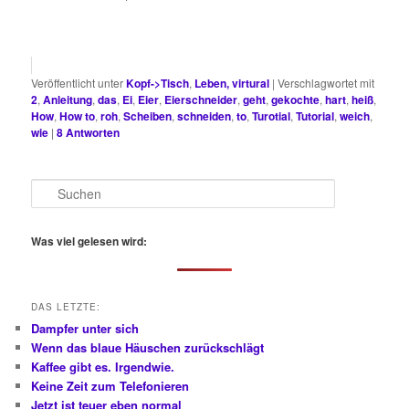
Veröffentlicht unter
Kopf->Tisch
,
Leben, virtural
|
Verschlagwortet mit
2
,
Anleitung
,
das
,
Ei
,
Eier
,
Eierschneider
,
geht
,
gekochte
,
hart
,
heiß
,
How
,
How to
,
roh
,
Scheiben
,
schneiden
,
to
,
Turotial
,
Tutorial
,
weich
,
wie
|
8
Antworten
S
u
c
h
Was viel gelesen wird:
e
n
DAS LETZTE:
Dampfer unter sich
Wenn das blaue Häuschen zurückschlägt
Kaffee gibt es. Irgendwie.
Keine Zeit zum Telefonieren
Jetzt ist teuer eben normal