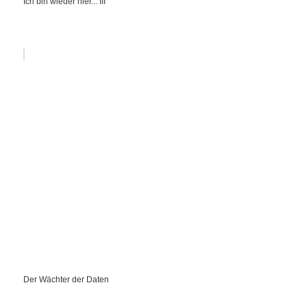
Ich bin wieder hier... III
Der Wächter der Daten