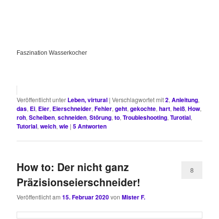
Faszination Wasserkocher
Veröffentlicht unter
Leben, virtural
|
Verschlagwortet mit
2
,
Anleitung
,
das
,
Ei
,
Eier
,
Eierschneider
,
Fehler
,
geht
,
gekochte
,
hart
,
heiß
,
How
,
roh
,
Scheiben
,
schneiden
,
Störung
,
to
,
Troubleshooting
,
Turotial
,
Tutorial
,
weich
,
wie
|
5
Antworten
How to: Der nicht ganz
8
Präzisionseierschneider!
Veröffentlicht am
15. Februar 2020
von
Mister F.