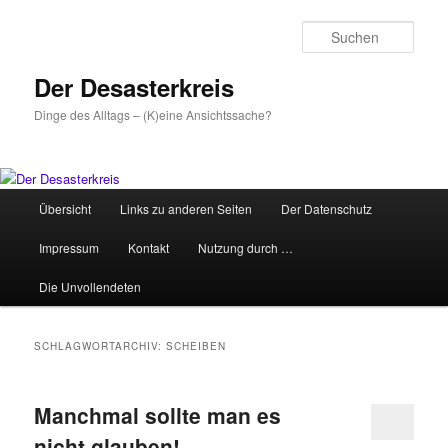
Zum
Zum
primären
sekundären
Such
Inhalt
Inhalt
springen
springen
Der Desasterkreis
Dinge des Alltags – (K)eine Ansichtssache?
Hauptmenü
Übersicht
Links zu anderen Seiten
Der Datenschutz
Impressum
Kontakt
Nutzung durch …
Die Unvollendeten
SCHLAGWORTARCHIV:
SCHEIBEN
Manchmal sollte man es
nicht glauben!