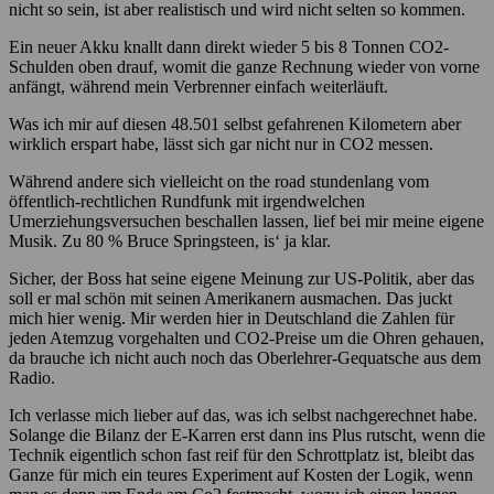
nicht so sein, ist aber realistisch und wird nicht selten so kommen.
Ein neuer Akku knallt dann direkt wieder 5 bis 8 Tonnen CO2-
Schulden oben drauf, womit die ganze Rechnung wieder von vorne
anfängt, während mein Verbrenner einfach weiterläuft.
Was ich mir auf diesen 48.501 selbst gefahrenen Kilometern aber
wirklich erspart habe, lässt sich gar nicht nur in CO2 messen.
Während andere sich vielleicht on the road stundenlang vom
öffentlich-rechtlichen Rundfunk mit irgendwelchen
Umerziehungsversuchen beschallen lassen, lief bei mir meine eigene
Musik. Zu 80 % Bruce Springsteen, is‘ ja klar.
Sicher, der Boss hat seine eigene Meinung zur US-Politik, aber das
soll er mal schön mit seinen Amerikanern ausmachen. Das juckt
mich hier wenig. Mir werden hier in Deutschland die Zahlen für
jeden Atemzug vorgehalten und CO2-Preise um die Ohren gehauen,
da brauche ich nicht auch noch das Oberlehrer-Gequatsche aus dem
Radio.
Ich verlasse mich lieber auf das, was ich selbst nachgerechnet habe.
Solange die Bilanz der E-Karren erst dann ins Plus rutscht, wenn die
Technik eigentlich schon fast reif für den Schrottplatz ist, bleibt das
Ganze für mich ein teures Experiment auf Kosten der Logik, wenn