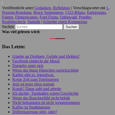
Veröffentlicht unter
Gedanken, Reflektion
|
Verschlagwortet mit
1-
Prozent-Regelung
,
Bruce Springsteen
,
CO2-Bilanz
,
Elektroauto
,
Fakten
,
Firmenwagen
,
Ford Fiesta
,
Odenwald
,
Pendler
,
Realitätscheck
,
Statistik
|
Schreibe einen Kommentar
Suchen
Was viel gelesen wird:
Das Letzte:
Glaube an Drohnen, Gefahr und Helden?
Facebook entdeckt die Moral
Dampfer unter sich
Wenn das blaue Häuschen zurückschlägt
Kaffee gibt es. Irgendwie.
Keine Zeit zum Telefonieren
Jetzt ist teuer eben normal
Krank? Dann zahl und arbeite
Ich dachte, Turnhallen wären Geschichte
Wenn das Bauchgefühl recht behält
Nicht bekommen ist nicht weggenommen
Kaffee ist Stadtplanung
Differenzierung stört, oder?