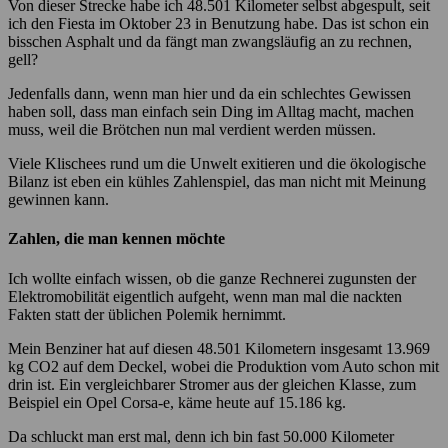
Von dieser Strecke habe ich 48.501 Kilometer selbst abgespult, seit
ich den Fiesta im Oktober 23 in Benutzung habe. Das ist schon ein
bisschen Asphalt und da fängt man zwangsläufig an zu rechnen,
gell?
Jedenfalls dann, wenn man hier und da ein schlechtes Gewissen
haben soll, dass man einfach sein Ding im Alltag macht, machen
muss, weil die Brötchen nun mal verdient werden müssen.
Viele Klischees rund um die Unwelt exitieren und die ökologische
Bilanz ist eben ein kühles Zahlenspiel, das man nicht mit Meinung
gewinnen kann.
Zahlen, die man kennen möchte
Ich wollte einfach wissen, ob die ganze Rechnerei zugunsten der
Elektromobilität eigentlich aufgeht, wenn man mal die nackten
Fakten statt der üblichen Polemik hernimmt.
Mein Benziner hat auf diesen 48.501 Kilometern insgesamt 13.969
kg CO2 auf dem Deckel, wobei die Produktion vom Auto schon mit
drin ist. Ein vergleichbarer Stromer aus der gleichen Klasse, zum
Beispiel ein Opel Corsa-e, käme heute auf 15.186 kg.
Da schluckt man erst mal, denn ich bin fast 50.000 Kilometer