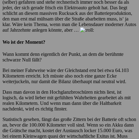
(selber) gefahren und stehe rechnerisch immer noch besser da als
jeder, der sich gerade frisch ein Elektroauto geholt hat. Das liegt
schlicht an diesem massiven Rucksack aus der Batterieproduktion,
den man erst mal mühsam über die Straße abarbeiten muss, is‘ ja
klar. Wäre kein Thema, wenn man die Lebensdauer moderner Autos
auf Jahrzehnte anlegen könnte, aber …
Wo ist der Moment?
Wann kommt denn eigentlich der Punkt, an dem die berühmte
schwarze Null fällt?
Bei meiner Fahrweise wäre der Gleichstand erst bei etwa 64.103
Kilometern erreicht. Ich müsste also noch eine ganze Ecke
weiterjuckeln, nur damit die Bilanz überhaupt mal neutral wird.
Dass man davon in den Hochglanzbroschüren nichts liest, ist
logisch, da wird lieber mit gefühlten Wahrheiten gearbeitet als mit
realen Kilometern. Und wenn man dann über die Haltbarkeit
nachdenkt, wird es richtig finster.
Statistisch gesehen, fängt das große Zittern bei der Batterie oft schon
an, bevor die 100.000 Kilometer voll sind. Wenn so ein Akku dann
die Grätsche macht, kostet der Austausch locker 15.000 Euro, was
bei einem Kleinwagen quasi der wirtschaftliche Exitus ist. Muss