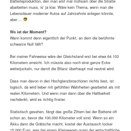
Batterieproduktion, den man erst mal mühsam über die Straße
abarbeiten muss, is‘ ja klar. Wäre kein Thema, wenn man die
Lebensdauer moderner Autos auf Jahrzehnte anlegen könnte,
aber …
Wo ist der Moment?
Wann kommt denn eigentlich der Punkt, an dem die berühmte
schwarze Null fällt?
Bei meiner Fahrweise wäre der Gleichstand erst bei etwa 64.103
Kilometern erreicht. Ich müsste also noch eine ganze Ecke
weiterjuckeln, nur damit die Bilanz überhaupt mal neutral wird.
Dass man davon in den Hochglanzbroschüren nichts liest, ist
logisch, da wird lieber mit gefühlten Wahrheiten gearbeitet als mit
realen Kilometern. Und wenn man dann über die Haltbarkeit
nachdenkt, wird es richtig finster.
Statistisch gesehen, fängt das große Zittern bei der Batterie oft
schon an, bevor die 100.000 Kilometer voll sind. Wenn so ein
Akku dann die Grätsche macht, kostet der Austausch locker
15.000 Euro, was bei einem Kleinwagen quasi der wirtschaftliche