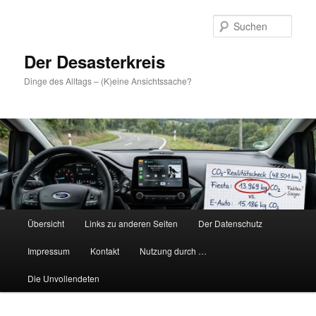
Zum
primären
Such
Inhalt
springen
Der Desasterkreis
Dinge des Alltags – (K)eine Ansichtssache?
Hauptmenü
Übersicht
Links zu anderen Seiten
Der Datenschutz
Impressum
Kontakt
Nutzung durch …
Die Unvollendeten