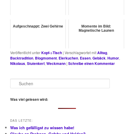
Aufgeschnappt: Zwei Gehirne
Momente im Bild:
Magnetische Launen
Veröffentlicht unter
Kopf->Tisch
|
Verschlagwortet mit
Alltag
,
Backtradition
,
Blogmoment
,
Eierkuchen
,
Essen
,
Gebäck
,
Humor
,
Nikolaus
,
Stutenkerl
,
Weckmann
|
Schreibe einen Kommentar
S
u
c
h
Was viel gelesen wird:
e
n
DAS LETZTE:
Was ich gefälligst zu wissen habe!
Glaube an Drohnen, Gefahr und Helden?