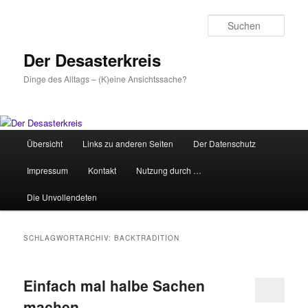
Zum
Zum
primären
sekundären
Such
Inhalt
Inhalt
springen
springen
Der Desasterkreis
Dinge des Alltags – (K)eine Ansichtssache?
Hauptmenü
Übersicht
Links zu anderen Seiten
Der Datenschutz
Impressum
Kontakt
Nutzung durch …
Die Unvollendeten
SCHLAGWORTARCHIV:
BACKTRADITION
Einfach mal halbe Sachen
machen