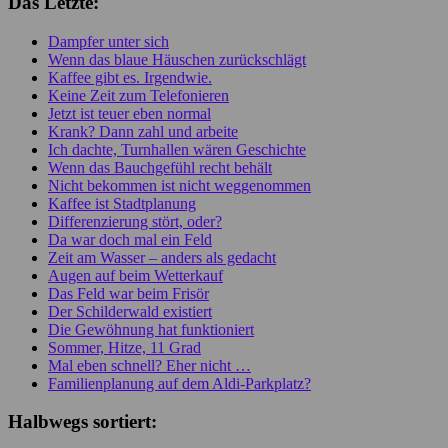
Das Letzte:
Dampfer unter sich
Wenn das blaue Häuschen zurückschlägt
Kaffee gibt es. Irgendwie.
Keine Zeit zum Telefonieren
Jetzt ist teuer eben normal
Krank? Dann zahl und arbeite
Ich dachte, Turnhallen wären Geschichte
Wenn das Bauchgefühl recht behält
Nicht bekommen ist nicht weggenommen
Kaffee ist Stadtplanung
Differenzierung stört, oder?
Da war doch mal ein Feld
Zeit am Wasser – anders als gedacht
Augen auf beim Wetterkauf
Das Feld war beim Frisör
Der Schilderwald existiert
Die Gewöhnung hat funktioniert
Sommer, Hitze, 11 Grad
Mal eben schnell? Eher nicht …
Familienplanung auf dem Aldi-Parkplatz?
Halbwegs sortiert: