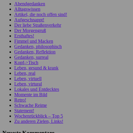
Abendgedanken
Alltagswissen
Artikel, die noch offen sind!
Aufgeschnappt!
Der liebe Straßenverkehr
Der Morgengruß
Ersthaftes!
Fimmel und Macken
Gedanken, philosophisch
Gedanken, Reflektion
Gedanken, surreal
Kopf->Tisch
Leben, gesund & krank
Leben, real
Leben, virtuell
Leben, virtural
Lokales und Entdecktes
Momente im Bild
Retro!
Schwache Reime
Statement!
Wochenrückblick – Top 5
Zu anderen Zielen, Links!
Neueste Kommentare