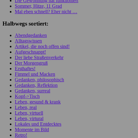
Die Gewöhnung hat funktioniert
Sommer, Hitze, 11 Grad
Mal eben schnell? Eher nicht …
Halbwegs sortiert:
Abendgedanken
Alltagswissen
Artikel, die noch offen sind!
Aufgeschnappt!
Der liebe Straßenverkehr
Der Morgengruß
Ersthaftes!
Fimmel und Macken
Gedanken, philosophisch
Gedanken, Reflektion
Gedanken, surreal
Kopf->Tisch
Leben, gesund & krank
Leben, real
Leben, virtuell
Leben, virtural
Lokales und Entdecktes
Momente im Bild
Retro!