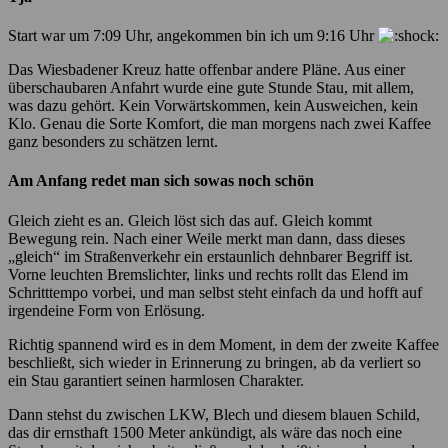
Start war um 7:09 Uhr, angekommen bin ich um 9:16 Uhr
Das Wiesbadener Kreuz hatte offenbar andere Pläne. Aus einer
überschaubaren Anfahrt wurde eine gute Stunde Stau, mit allem,
was dazu gehört. Kein Vorwärtskommen, kein Ausweichen, kein
Klo. Genau die Sorte Komfort, die man morgens nach zwei Kaffee
ganz besonders zu schätzen lernt.
Am Anfang redet man sich sowas noch schön
Gleich zieht es an. Gleich löst sich das auf. Gleich kommt
Bewegung rein. Nach einer Weile merkt man dann, dass dieses
„gleich“ im Straßenverkehr ein erstaunlich dehnbarer Begriff ist.
Vorne leuchten Bremslichter, links und rechts rollt das Elend im
Schritttempo vorbei, und man selbst steht einfach da und hofft auf
irgendeine Form von Erlösung.
Richtig spannend wird es in dem Moment, in dem der zweite Kaffee
beschließt, sich wieder in Erinnerung zu bringen, ab da verliert so
ein Stau garantiert seinen harmlosen Charakter.
Dann stehst du zwischen LKW, Blech und diesem blauen Schild,
das dir ernsthaft 1500 Meter ankündigt, als wäre das noch eine