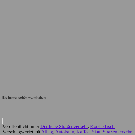
Eis immer schön warmhalten!
Veröffentlicht unter
Der liebe Straßenverkehr
,
Kopf->Tisch
|
Verschlagwortet mit
Alltag
,
Autobahn
,
Kaffee
,
Stau
,
Straßenverkehr
,