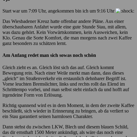
Start war um 7:09 Uhr, angekommen bin ich um 9:16 Uhr
Das Wiesbadener Kreuz hatte offenbar andere Pläne. Aus einer
überschaubaren Anfahrt wurde eine gute Stunde Stau, mit allem,
was dazu gehört. Kein Vorwärtskommen, kein Ausweichen, kein
Klo. Genau die Sorte Komfort, die man morgens nach zwei Kaffee
ganz besonders zu schätzen lernt.
Am Anfang redet man sich sowas noch schön
Gleich zieht es an. Gleich löst sich das auf. Gleich kommt
Bewegung rein. Nach einer Weile merkt man dann, dass dieses
„gleich“ im Straßenverkehr ein erstaunlich dehnbarer Begriff ist.
Vorne leuchten Bremslichter, links und rechts rollt das Elend im
Schritttempo vorbei, und man selbst steht einfach da und hofft auf
irgendeine Form von Erlösung.
Richtig spannend wird es in dem Moment, in dem der zweite Kaffee
beschließt, sich wieder in Erinnerung zu bringen, ab da verliert so
ein Stau garantiert seinen harmlosen Charakter.
Dann stehst du zwischen LKW, Blech und diesem blauen Schild,
das dir ernsthaft 1500 Meter ankündigt, als wäre das noch eine