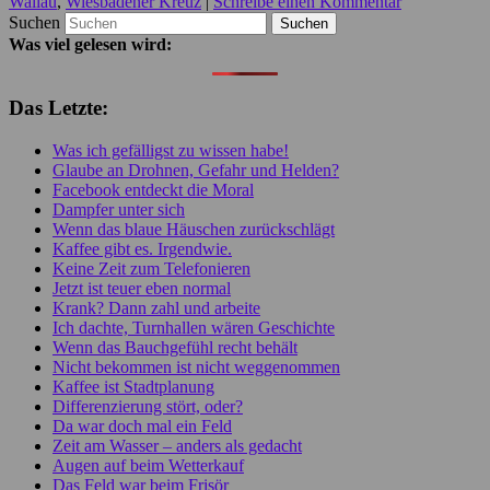
Wallau
,
Wiesbadener Kreuz
|
Schreibe einen Kommentar
Suchen
Was viel gelesen wird:
Das Letzte:
Was ich gefälligst zu wissen habe!
Glaube an Drohnen, Gefahr und Helden?
Facebook entdeckt die Moral
Dampfer unter sich
Wenn das blaue Häuschen zurückschlägt
Kaffee gibt es. Irgendwie.
Keine Zeit zum Telefonieren
Jetzt ist teuer eben normal
Krank? Dann zahl und arbeite
Ich dachte, Turnhallen wären Geschichte
Wenn das Bauchgefühl recht behält
Nicht bekommen ist nicht weggenommen
Kaffee ist Stadtplanung
Differenzierung stört, oder?
Da war doch mal ein Feld
Zeit am Wasser – anders als gedacht
Augen auf beim Wetterkauf
Das Feld war beim Frisör