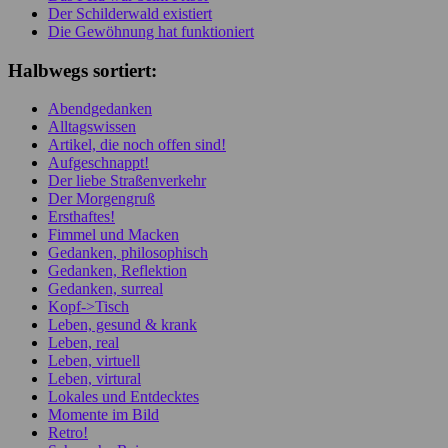
Der Schilderwald existiert
Die Gewöhnung hat funktioniert
Halbwegs sortiert:
Abendgedanken
Alltagswissen
Artikel, die noch offen sind!
Aufgeschnappt!
Der liebe Straßenverkehr
Der Morgengruß
Ersthaftes!
Fimmel und Macken
Gedanken, philosophisch
Gedanken, Reflektion
Gedanken, surreal
Kopf->Tisch
Leben, gesund & krank
Leben, real
Leben, virtuell
Leben, virtural
Lokales und Entdecktes
Momente im Bild
Retro!