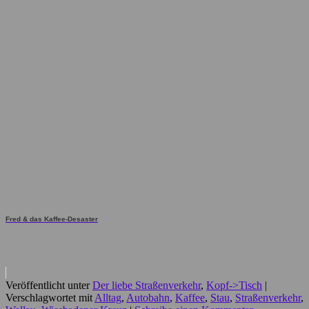
Fred & das Kaffee-Desaster
Veröffentlicht unter
Der liebe Straßenverkehr
,
Kopf->Tisch
|
Verschlagwortet mit
Alltag
,
Autobahn
,
Kaffee
,
Stau
,
Straßenverkehr
,