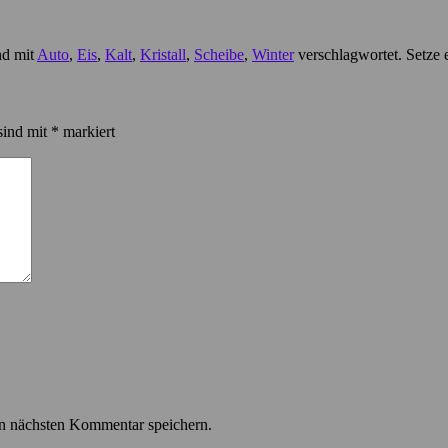
nd mit
Auto
,
Eis
,
Kalt
,
Kristall
,
Scheibe
,
Winter
verschlagwortet. Setze 
sind mit
*
markiert
n nächsten Kommentar speichern.