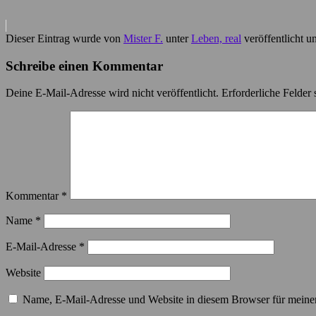
Dieser Eintrag wurde von
Mister F.
unter
Leben, real
veröffentlicht u
Schreibe einen Kommentar
Deine E-Mail-Adresse wird nicht veröffentlicht.
Erforderliche Felder 
Kommentar
*
Name
*
E-Mail-Adresse
*
Website
Name, E-Mail-Adresse und Website in diesem Browser für meine