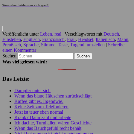
Wenn das Leiden um sich greift!
Veröffentlicht unter
Leben, real
|
Verschlagwortet mit
Deutsch
,
Einstellen
,
Englisch
,
Französisch
,
Frau
,
Headset
,
Italienisch
,
Mann
,
Preußisch
,
Sprache
,
Stimme
,
Taste
,
Tugend
,
umstellen
|
Schreibe
einen Kommentar
Suchen
Was viel gelesen wird:
Das Letzte:
Dampfer unter sich
Wenn das blaue Häuschen zurückschlägt
Kaffee gibt es. Irgendwie.
Keine Zeit zum Telefonieren
Jetzt ist teuer eben normal
Krank? Dann zahl und arbeite
Ich dachte, Turnhallen wären Geschichte
Wenn das Bauchgefühl recht behält
Nicht bekommen ist nicht weggenommen