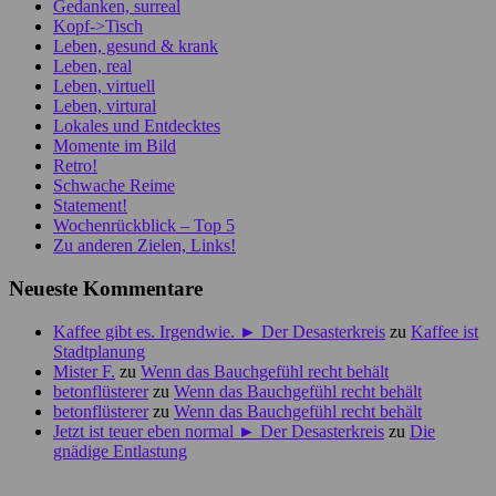
Gedanken, surreal
Kopf->Tisch
Leben, gesund & krank
Leben, real
Leben, virtuell
Leben, virtural
Lokales und Entdecktes
Momente im Bild
Retro!
Schwache Reime
Statement!
Wochenrückblick – Top 5
Zu anderen Zielen, Links!
Neueste Kommentare
Kaffee gibt es. Irgendwie. ► Der Desasterkreis
zu
Kaffee ist
Stadtplanung
Mister F.
zu
Wenn das Bauchgefühl recht behält
betonflüsterer
zu
Wenn das Bauchgefühl recht behält
betonflüsterer
zu
Wenn das Bauchgefühl recht behält
Jetzt ist teuer eben normal ► Der Desasterkreis
zu
Die
gnädige Entlastung